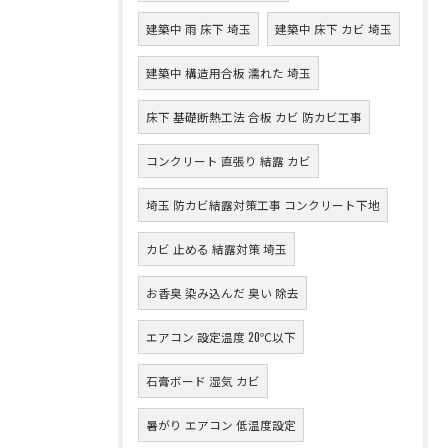
建築中 雨 床下 埼玉
建築中 床下 カビ 埼玉
建築中 構造用合板 濡れた 埼玉
床下 基礎断熱工法 合板 カビ 防カビ工事
コンクリート 直張り 結露 カビ
埼玉 防カビ結露対策工事 コンクリート下地
カビ 止める 結露対策 埼玉
お香臭 染み込んだ 臭い 除去
エアコン 設定温度 20℃以下
石膏ボード 湿気 カビ
暑がり エアコン 低温度設定