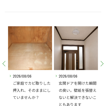
2026/08/06
2026/08/06
した
玄関ドアを開けた瞬間
床下にカビがあると言
にし
の臭い。壁紙を張替え
われた…本当に全部防
ないと解決できないこ
カビ工事が必要です
ともあります
か？