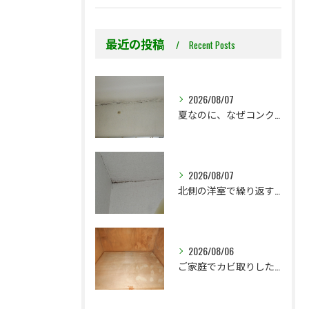
最近の投稿
Recent Posts
2026/08/07
夏なのに、なぜコンクリート直張り壁紙のカビ相談が増えるのでしょうか？
2026/08/07
北側の洋室で繰り返す壁紙カビ｜コンクリート下地なら結露対策も選択肢です
2026/08/06
ご家庭でカビ取りした押入れ、そのままにしていませんか？