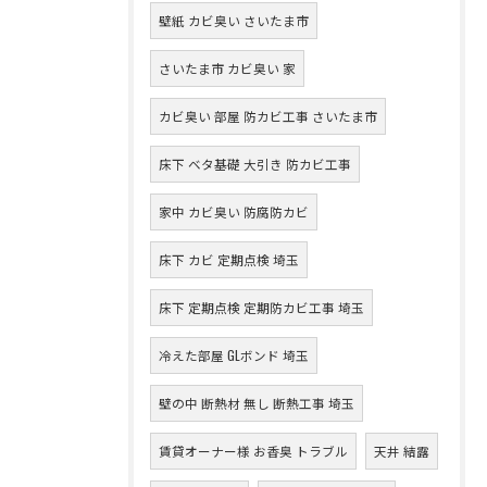
壁紙 カビ臭い さいたま市
さいたま市 カビ臭い 家
カビ臭い 部屋 防カビ工事 さいたま市
床下 ベタ基礎 大引き 防カビ工事
家中 カビ臭い 防腐防カビ
床下 カビ 定期点検 埼玉
床下 定期点検 定期防カビ工事 埼玉
冷えた部屋 GLボンド 埼玉
壁の中 断熱材 無し 断熱工事 埼玉
賃貸オーナー様 お香臭 トラブル
天井 結露