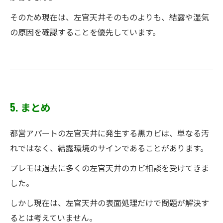
そのため現在は、左官天井そのものよりも、結露や湿気
の原因を確認することを優先しています。
5. まとめ
都営アパートの左官天井に発生する黒カビは、単なる汚
れではなく、結露環境のサインであることがあります。
プレモは過去に多くの左官天井のカビ相談を受けてきま
した。
しかし現在は、左官天井の表面処理だけで問題が解決す
るとは考えていません。