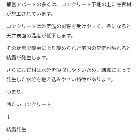
都営アパートの多くは、コンクリート下地の上に左官材
が施工されています。
コンクリートは外気温の影響を受けやすく、冬になると
天井表面の温度が低下します。
その状態で暖房により暖められた室内の空気が触れると
結露が発生します。
さらに左官材は水分を吸収しやすいため、結露によって
発生した水分を抱え込みやすい特徴があります。
つまり、
冷たいコンクリート
↓
結露発生