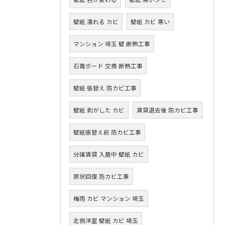
壁紙 濡れる カビ
壁紙 カビ 寒い
マンション 埼玉 壁 断熱工事
石膏ボード 交換 断熱工事
壁紙 張替え 防カビ工事
壁紙 剥がした カビ
賃貸退去後 防カビ工事
壁紙張替え前 防カビ工事
分譲賃貸 入居中 壁紙 カビ
原状回復 防カビ工事
梅雨 カビ マンション 埼玉
北側洋室 壁紙 カビ 埼玉