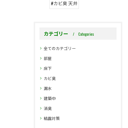
#カビ臭 天井
カテゴリー
Categories
全てのカテゴリー
部屋
床下
カビ臭
漏水
建築中
消臭
結露対策