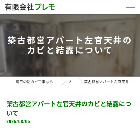
築古都営アパート左官天井の
カビと結露について
埼玉の防カビ工事なら「有限会社プレモ」
ブログ
築古都営アパート左官天井のカビと結露について
築古都営アパート左官天井のカビと結露につ
いて
2025/08/05