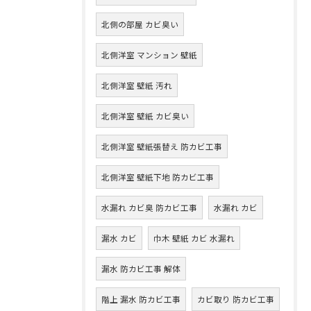
北側の部屋 カビ臭い
北側洋室 マンション 壁紙
北側洋室 壁紙 汚れ
北側洋室 壁紙 カビ臭い
北側洋室 壁紙張替え 防カビ工事
北側洋室 壁紙下地 防カビ工事
水漏れ カビ臭 防カビ工事
水漏れ カビ
漏水 カビ
巾木 壁紙 カビ 水漏れ
漏水 防カビ工事 解体
階上 漏水 防カビ工事
カビ取り 防カビ工事