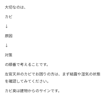
大切なのは、
カビ
↓
原因
↓
対策
の順番で考えることです。
左官天井のカビでお困りの方は、まず結露や湿気の状態
を確認してみてください。
カビ臭は建物からのサインです。