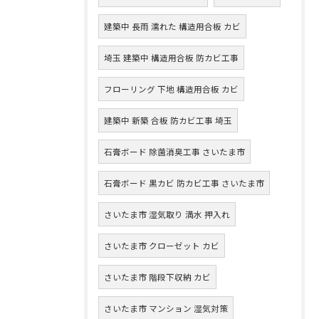
建築中 長雨 濡れた 構造用合板 カビ
埼玉 建築中 構造用合板 防カビ工事
フローリング 下地 構造用合板 カビ
建築中 新築 合板 防カビ工事 埼玉
石膏ボード 除菌消臭工事 さいたま市
石膏ボード 黒カビ 防カビ工事 さいたま市
さいたま市 湿気取り 満水 押入れ
さいたま市 クローゼット カビ
さいたま市 階段下収納 カビ
さいたま市 マンション 湿気対策