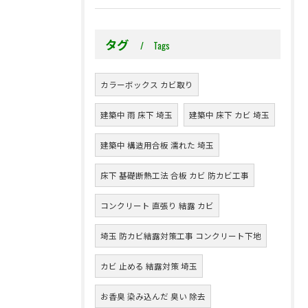
タグ
Tags
カラーボックス カビ取り
建築中 雨 床下 埼玉
建築中 床下 カビ 埼玉
建築中 構造用合板 濡れた 埼玉
床下 基礎断熱工法 合板 カビ 防カビ工事
コンクリート 直張り 結露 カビ
埼玉 防カビ結露対策工事 コンクリート下地
カビ 止める 結露対策 埼玉
お香臭 染み込んだ 臭い 除去