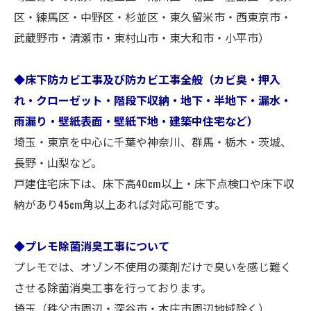
区・練馬区・中野区・杉並区・東久留米市・西東京市・
武蔵野市・清瀬市・東村山市・東大和市・小平市）
◆床下防カビ工事及び防カビ工事全般（カビ臭・押入
れ・クローゼット・階段下収納・地下・半地下・漏水・
雨漏り・壁紙表面・壁紙下地・建築中住宅など）
埼玉・東京を中心に千葉や神奈川、群馬・栃木・茨城、
長野・山梨など。
戸建住宅床下は、床下高40cm以上・床下点検口や床下収
納があり45cm角以上あれば対応可能です。
◆プレモ除菌消臭工事について
プレモでは、オゾン不使用の薬剤だけで臭いを感じ難く
させる除菌消臭工事を行っております。
埼玉（秩父市周辺・深谷市・本庄市周辺地域除く）