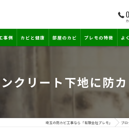
0
工事例
カビと健康
部屋のカビ
プレモの特徴
よ
て―
小さな防カビ工事
床下のカビ
壁紙下地防カビ工事
建築中のカビ
コンクリート下地に防カ
壁紙カビ・壁紙下地のカビ
コンクリートのカビ
賃貸住宅のカビ
漏水事故のカビ
『またか…』の天井結露クレームに終
雨漏りによるカビ
埼玉の防カビ工事なら「有限会社プレモ」
ブロ
カビと結露対策
部屋の除菌消臭