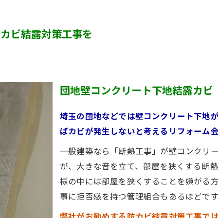
カビ臭い部屋
防カビ結露対策工事を
押入れ・収納・クローゼットのカビ
砂壁・珪藻土のカビ
半地下・地下室のカビ
団地壁コンクリート下地結露カビ
埼玉の団地などでは壁コンクリート下地
ばカビが発生しないと考えるリフォーム
一般建築なら「断熱工事」が壁コンクリ
が、大きな音を立て、部屋を狭くする断
様の中には部屋を狭くすることを嫌がる
事に拒否感を持つ管理組合もあるほどです
弊社がお勧めする防カビ結露対策工事で