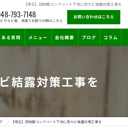
【埼玉】団地壁コンクリート下地に防カビ結露対策工事を
48-793-7148
お問い合わせはこちら
カビやカビ臭、消臭でお困りの時はこちら
くある質問
メニュー
会社概要
ブログ
コラム
施工対応エリア
ビ結露対策工事を
止符を。賃貸オーナー様が最後に頼る専門工事
グ
【埼玉】団地壁コンクリート下地に防カビ結露対策工事を