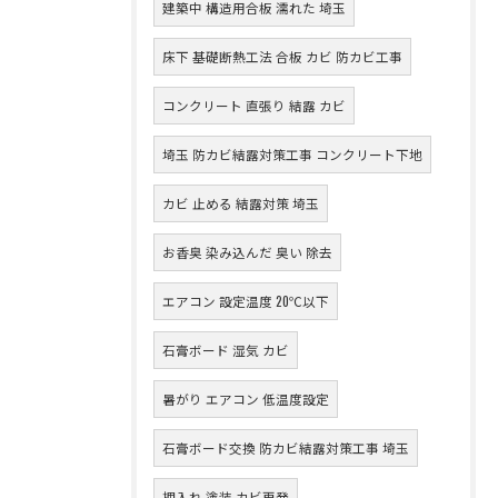
建築中 構造用合板 濡れた 埼玉
床下 基礎断熱工法 合板 カビ 防カビ工事
コンクリート 直張り 結露 カビ
埼玉 防カビ結露対策工事 コンクリート下地
カビ 止める 結露対策 埼玉
お香臭 染み込んだ 臭い 除去
エアコン 設定温度 20℃以下
石膏ボード 湿気 カビ
暑がり エアコン 低温度設定
石膏ボード交換 防カビ結露対策工事 埼玉
押入れ 塗装 カビ再発