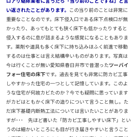
ロアリ駆除業者に言ったら「当り前のことですね」と言
い返されたことがあります。
この当り前のことは非常に
重要なことなのです。床下侵入口である床下点検口が無
かったり、あってもとても狭く床下も低かったりすると
侵入するのに息が詰まるような感覚になることもありま
す。薬剤や道具も多く床下に持ち込みほふく前進で移動
するのは仕事とは言え結構辛いものがあります。写真は
今は行くことが無い愛知県春日井市で昔潜った
ツーバイ
フォー住宅の床下
です。過去を見ても非常に防カビ工事
しやすかった住宅の一つとして記憶しています。このよ
うな住宅が何故カビたのか？今でも疑問に思っています
がカビはともかく床下の造りについて言うこと無し。た
だ床下基礎内断熱工法については言いたいことがありま
すが･･･ 先ほど書いた「防カビ工事しやすい床下」とい
うのは細かいところにも目が行き届きやすいと言うこと