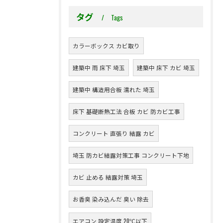
タグ
Tags
カラーボックス カビ取り
建築中 雨 床下 埼玉
建築中 床下 カビ 埼玉
建築中 構造用合板 濡れた 埼玉
床下 基礎断熱工法 合板 カビ 防カビ工事
コンクリート 直張り 結露 カビ
埼玉 防カビ結露対策工事 コンクリート下地
カビ 止める 結露対策 埼玉
お香臭 染み込んだ 臭い 除去
エアコン 設定温度 20℃以下