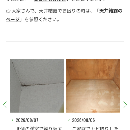
👉大家さんで、天井結露でお困りの時は、「
天井結露の
ページ
」を参照ください。
2026/08/06
2026/08/06
返す
ご家庭でカビ取りした
玄関ドアを開けた瞬間