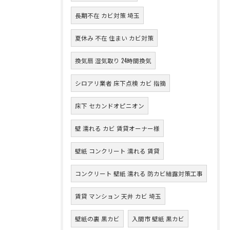
長期不在 カビ対策 埼玉
夏休み 不在 住まい カビ対策
換気扇 湿気取り 24時間換気
シロアリ業者 床下点検 カビ 指摘
床下 セカンドオピニオン
壁 濡れる カビ 賃貸オーナー様
壁紙 コンクリート 濡れる 賃貸
コンクリート 壁紙 濡れる 防カビ結露対策工事
賃貸 マンション 天井 カビ 埼玉
壁紙の裏 黒カビ
入間市 壁紙 黒カビ