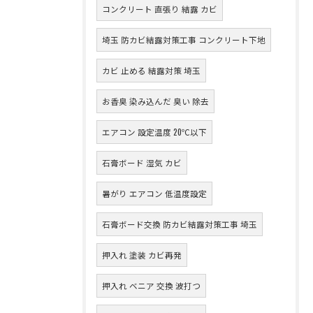
コンクリート 直張り 結露 カビ
埼玉 防カビ結露対策工事 コンクリート下地
カビ 止める 結露対策 埼玉
お香臭 染み込んだ 臭い 除去
エアコン 設定温度 20℃以下
石膏ボード 湿気 カビ
暑がり エアコン 低温度設定
石膏ボード交換 防カビ結露対策工事 埼玉
押入れ 塗装 カビ再発
押入れ ベニア 交換 波打つ