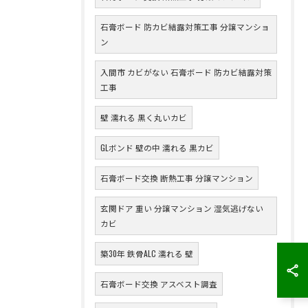
石膏ボード 防カビ結露対策工事 分譲マンショ
ン
入間市 カビがない 石膏ボード 防カビ結露対策
工事
壁 濡れる 黒く丸いカビ
GLボンド 壁の中 濡れる 黒カビ
石膏ボード交換 断熱工事 分譲マンション
玄関ドア 重い 分譲マンション 湿気逃げない
カビ
築30年 鉄骨ALC 濡れる 壁
石膏ボード交換 アスベスト調査