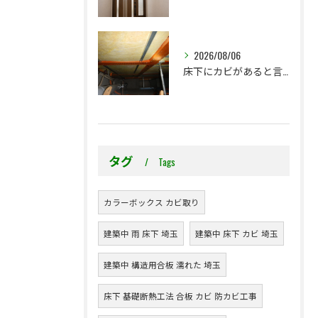
2026/08/06
床下にカビがあると言われた…本当に全部防カビ工事が必要ですか？
タグ
Tags
カラーボックス カビ取り
建築中 雨 床下 埼玉
建築中 床下 カビ 埼玉
建築中 構造用合板 濡れた 埼玉
床下 基礎断熱工法 合板 カビ 防カビ工事