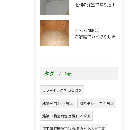
北側の洋室で繰り返す壁紙カビ｜コンクリート下地なら結露対策も選択肢です
2026/08/06
ご家庭でカビ取りした押入れ、そのままにしていませんか？
タグ
Tags
カラーボックス カビ取り
建築中 雨 床下 埼玉
建築中 床下 カビ 埼玉
建築中 構造用合板 濡れた 埼玉
床下 基礎断熱工法 合板 カビ 防カビ工事