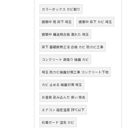
カラーボックス カビ取り
建築中 雨 床下 埼玉
建築中 床下 カビ 埼玉
建築中 構造用合板 濡れた 埼玉
床下 基礎断熱工法 合板 カビ 防カビ工事
コンクリート 直張り 結露 カビ
埼玉 防カビ結露対策工事 コンクリート下地
カビ 止める 結露対策 埼玉
お香臭 染み込んだ 臭い 除去
エアコン 設定温度 20℃以下
石膏ボード 湿気 カビ