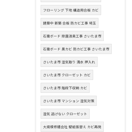
フローリング 下地 構造用合板 カビ
建築中 新築 合板 防カビ工事 埼玉
石膏ボード 除菌消臭工事 さいたま市
石膏ボード 黒カビ 防カビ工事 さいたま市
さいたま市 湿気取り 満水 押入れ
さいたま市 クローゼット カビ
さいたま市 階段下収納 カビ
さいたま市 マンション 湿気対策
湿気 逃げない クローゼット
大規模修繕会社 壁紙張替え カビ再発