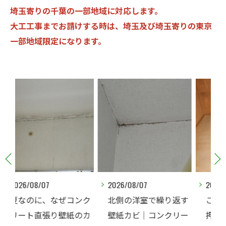
埼玉寄りの千葉の一部地域に対応します。
大工工事までお請けする時は、埼玉及び埼玉寄りの東京
一部地域限定になります。
2026/08/07
2026/08/06
ンク
北側の洋室で繰り返す
ご家庭でカビ取りした
のカ
壁紙カビ｜コンクリー
押入れ、そのままにし