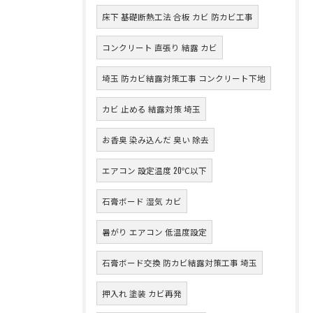
床下 基礎断熱工法 合板 カビ 防カビ工事
コンクリート 直張り 結露 カビ
埼玉 防カビ結露対策工事 コンクリート下地
カビ 止める 結露対策 埼玉
お香臭 染み込んだ 臭い 除去
エアコン 設定温度 20℃以下
石膏ボード 湿気 カビ
暑がり エアコン 低温度設定
石膏ボード交換 防カビ結露対策工事 埼玉
押入れ 塗装 カビ再発