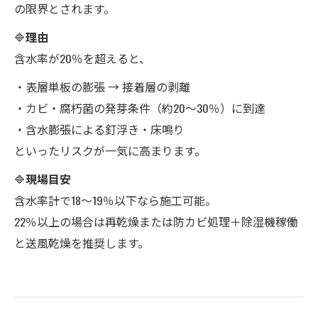
の限界とされます。
🔷
理由
含水率が20％を超えると、
・表層単板の膨張 → 接着層の剥離
・カビ・腐朽菌の発芽条件（約20〜30％）に到達
・含水膨張による釘浮き・床鳴り
といったリスクが一気に高まります。
🔷
現場目安
含水率計で18〜19％以下なら施工可能。
22％以上の場合は再乾燥または防カビ処理＋除湿機稼働
と送風乾燥を推奨します。