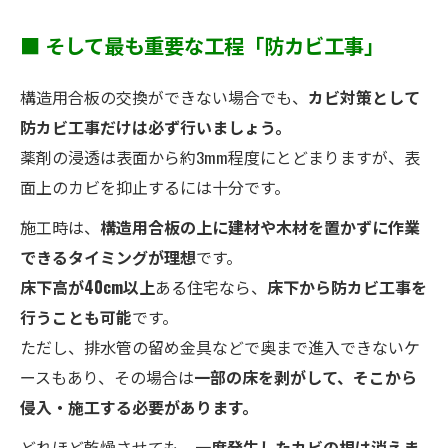
■ そして最も重要な工程「防カビ工事」
構造用合板の交換ができない場合でも、
カビ対策として
防カビ工事だけは必ず行いましょう。
薬剤の浸透は表面から約3mm程度にとどまりますが、表
面上のカビを抑止するには十分です。
施工時は、
構造用合板の上に建材や木材を置かずに作業
できるタイミングが理想
です。
床下高が40cm以上
ある住宅なら、
床下から防カビ工事を
行うことも可能
です。
ただし、排水管の留め金具などで奥まで進入できないケ
ースもあり、その場合は
一部の床を剥がして、そこから
侵入・施工する必要があります。
どれほど乾燥させても、
一度発生したカビの根は消えま