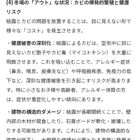
(4) 冬場の「アウト」な状況：カビの爆発的繁殖と健康
リスク
結露とカビの問題を放置することは、目に見えない形で
様々な「コスト」を発生させます。
・
健康被害の深刻化
：結露によるカビは、空気中に目に
見えないカビ胞子やカビ毒（マイコトキシン）を大量に
飛散させます。これを吸い込むことで、アレルギー症状
（鼻炎、喘息、皮膚炎など）や呼吸器疾患、免疫力の低
下など、深刻な健康被害を引き起こすリスクが高まりま
す。特に小さなお子様や高齢者、アレルギー体質の方
は、症状が重症化しやすい傾向にあります。
・
建物の構造的ダメージ
：結露が長期間続くことで、壁
内部の木材が腐食したり、石膏ボードが軟化・崩壊した
りする可能性があります。これにより、建物の構造的な
強度が低下し、大規模な修繕が必要となる事態に発展す