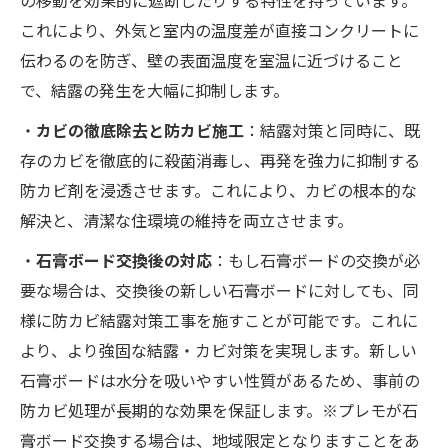
の移動を効果的に遮断したりする特性を持っています。
これにより、外気と室内の温度差が直接コンクリートに
伝わるのを防ぎ、壁の表面温度を室温に近づけること
で、結露の発生を大幅に抑制します。
・
カビの徹底除去と防カビ施工
：結露対策と同時に、既
存のカビを徹底的に殺菌消毒し、再発を強力に抑制する
防カビ剤を浸透させます。これにより、カビの根本的な
解決と、清潔な住環境の維持を両立させます。
・
石膏ボード交換後の対応
：もし石膏ボードの交換が必
要な場合は、交換後の新しい石膏ボードに対しても、同
様に防カビ結露対策工事を施すことが可能です。これに
より、より強固な結露・カビ対策を実現します。新しい
石膏ボードは水分を吸いやすい性質があるため、事前の
防カビ処理が長期的な効果を保証します。※プレモが石
膏ボード交換する場合は、地域限定となりますことをあ