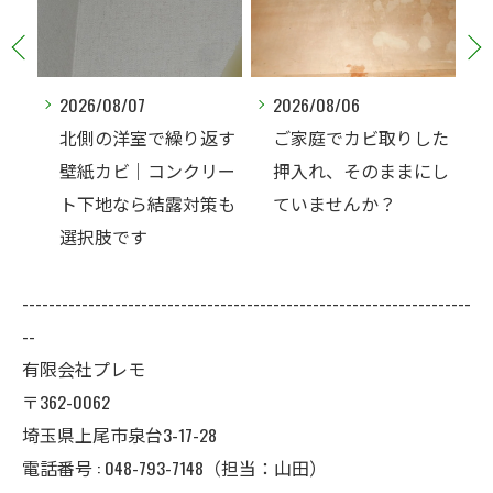
2026/08/06
2026/08/06
返す
ご家庭でカビ取りした
玄関ドアを開けた瞬間
リー
押入れ、そのままにし
の臭い。壁紙を張替え
策も
ていませんか？
ないと解決できないこ
ともあります
--------------------------------------------------------------------
--
有限会社プレモ
〒362-0062
埼玉県上尾市泉台3-17-28
電話番号 : 048-793-7148（担当：山田）