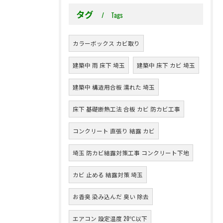
タグ
Tags
カラーボックス カビ取り
建築中 雨 床下 埼玉
建築中 床下 カビ 埼玉
建築中 構造用合板 濡れた 埼玉
床下 基礎断熱工法 合板 カビ 防カビ工事
コンクリート 直張り 結露 カビ
埼玉 防カビ結露対策工事 コンクリート下地
カビ 止める 結露対策 埼玉
お香臭 染み込んだ 臭い 除去
エアコン 設定温度 20℃以下