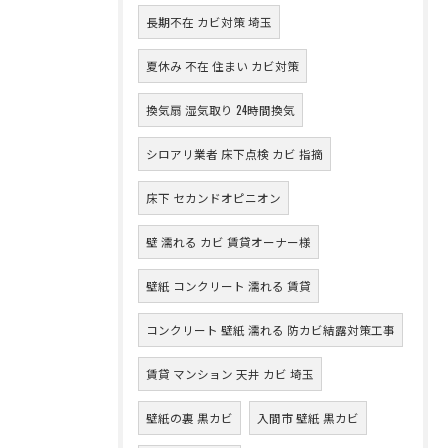
長期不在 カビ対策 埼玉
夏休み 不在 住まい カビ対策
換気扇 湿気取り 24時間換気
シロアリ業者 床下点検 カビ 指摘
床下 セカンドオピニオン
壁 濡れる カビ 賃貸オーナー様
壁紙 コンクリート 濡れる 賃貸
コンクリート 壁紙 濡れる 防カビ結露対策工事
賃貸 マンション 天井 カビ 埼玉
壁紙の裏 黒カビ
入間市 壁紙 黒カビ