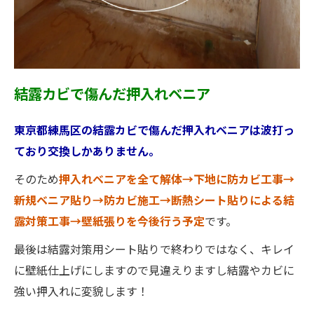
結露カビで傷んだ押入れベニア
東京都練馬区の結露カビで傷んだ押入れベニアは波打っ
ており交換しかありません。
そのため
押入れベニアを全て解体→下地に防カビ工事→
新規ベニア貼り→防カビ施工→断熱シート貼りによる結
露対策工事→壁紙張りを今後行う予定
です。
最後は結露対策用シート貼りで終わりではなく、キレイ
に壁紙仕上げにしますので見違えりますし結露やカビに
強い押入れに変貌します！