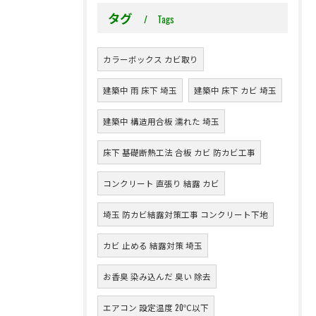
タグ
Tags
カラーボックス カビ取り
建築中 雨 床下 埼玉
建築中 床下 カビ 埼玉
建築中 構造用合板 濡れた 埼玉
床下 基礎断熱工法 合板 カビ 防カビ工事
コンクリート 直張り 結露 カビ
埼玉 防カビ結露対策工事 コンクリート下地
カビ 止める 結露対策 埼玉
お香臭 染み込んだ 臭い 除去
エアコン 設定温度 20℃以下