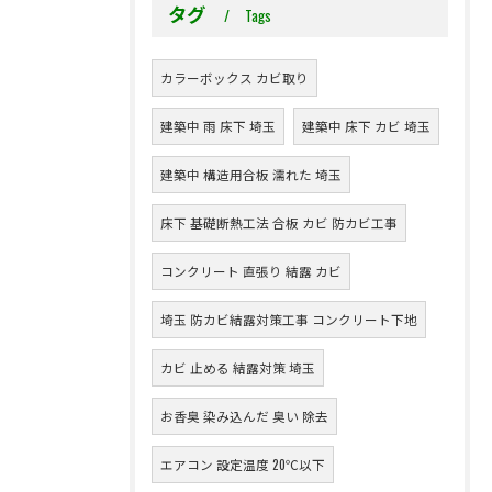
タグ
Tags
カラーボックス カビ取り
建築中 雨 床下 埼玉
建築中 床下 カビ 埼玉
建築中 構造用合板 濡れた 埼玉
床下 基礎断熱工法 合板 カビ 防カビ工事
コンクリート 直張り 結露 カビ
埼玉 防カビ結露対策工事 コンクリート下地
カビ 止める 結露対策 埼玉
お香臭 染み込んだ 臭い 除去
エアコン 設定温度 20℃以下