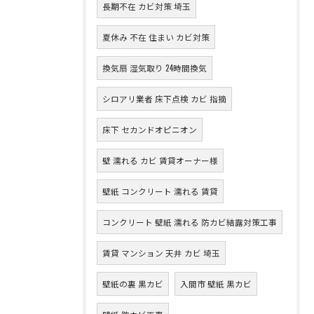
長期不在 カビ対策 埼玉
夏休み 不在 住まい カビ対策
換気扇 湿気取り 24時間換気
シロアリ業者 床下点検 カビ 指摘
床下 セカンドオピニオン
壁 濡れる カビ 賃貸オーナー様
壁紙 コンクリート 濡れる 賃貸
コンクリート 壁紙 濡れる 防カビ結露対策工事
賃貸 マンション 天井 カビ 埼玉
壁紙の裏 黒カビ
入間市 壁紙 黒カビ