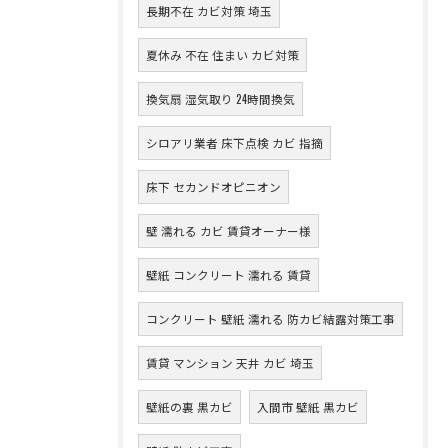
長期不在 カビ対策 埼玉
夏休み 不在 住まい カビ対策
換気扇 湿気取り 24時間換気
シロアリ業者 床下点検 カビ 指摘
床下 セカンドオピニオン
壁 濡れる カビ 賃貸オーナー様
壁紙 コンクリート 濡れる 賃貸
コンクリート 壁紙 濡れる 防カビ結露対策工事
賃貸 マンション 天井 カビ 埼玉
壁紙の裏 黒カビ
入間市 壁紙 黒カビ