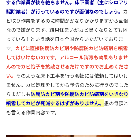
する作業員が後を絶ちません。床下業者（主にシロアリ
駆除業者）が行っているのですが面倒なのでしょう。
カ
ビ取り作業をするのに時間がかなりかかりますから面倒
なので嫌がります。結果住まいがカビ臭くなりとても困
っている！という話を日本全国からいただいておりま
す。
カビに直接防腐防カビ剤や防腐防カビ防蟻剤を噴霧
してはいけないのです。アルコール消毒も効果ありませ
んのでカビ胞子を拡散させるだけですのでお止めくださ
い。
そのような床下工事を行う会社には依頼してはいけ
ません。カビ処理をしてから予防のために行うのでした
らまだしも
防腐防カビ剤や防腐防カビ防蟻剤をいきなり
噴霧してカビが死滅するはずがありません。
愚の骨頂と
も言える作業内容です。