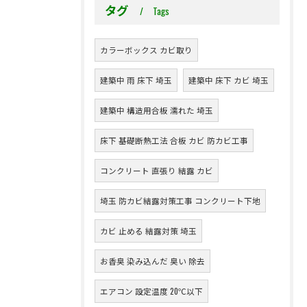
タグ
Tags
カラーボックス カビ取り
建築中 雨 床下 埼玉
建築中 床下 カビ 埼玉
建築中 構造用合板 濡れた 埼玉
床下 基礎断熱工法 合板 カビ 防カビ工事
コンクリート 直張り 結露 カビ
埼玉 防カビ結露対策工事 コンクリート下地
カビ 止める 結露対策 埼玉
お香臭 染み込んだ 臭い 除去
エアコン 設定温度 20℃以下