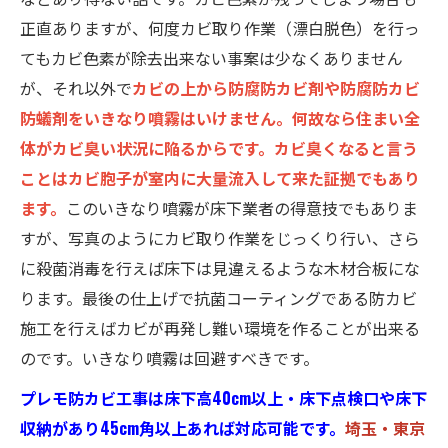
正直ありますが、何度カビ取り作業（漂白脱色）を行っ
てもカビ色素が除去出来ない事案は少なくありません
が、それ以外で
カビの上から防腐防カビ剤や防腐防カビ
防蟻剤をいきなり噴霧はいけません。何故なら住まい全
体がカビ臭い状況に陥るからです。カビ臭くなると言う
ことはカビ胞子が室内に大量流入して来た証拠でもあり
ます。
このいきなり噴霧が床下業者の得意技でもありま
すが、写真のようにカビ取り作業をじっくり行い、さら
に殺菌消毒を行えば床下は見違えるような木材合板にな
ります。最後の仕上げで抗菌コーティングである防カビ
施工を行えばカビが再発し難い環境を作ることが出来る
のです。いきなり噴霧は回避すべきです。
プレモ防カビ工事は床下高40cm以上・床下点検口や床下
収納があり45cm角以上あれば対応可能です。
埼玉・東京