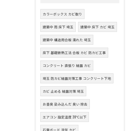
カラーボックス カビ取り
建築中 雨 床下 埼玉
建築中 床下 カビ 埼玉
建築中 構造用合板 濡れた 埼玉
床下 基礎断熱工法 合板 カビ 防カビ工事
コンクリート 直張り 結露 カビ
埼玉 防カビ結露対策工事 コンクリート下地
カビ 止める 結露対策 埼玉
お香臭 染み込んだ 臭い 除去
エアコン 設定温度 20℃以下
石膏ボード 湿気 カビ