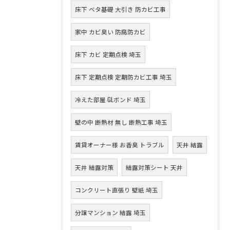
床下 ベタ基礎 大引き 防カビ工事
家中 カビ臭い 防腐防カビ
床下 カビ 定期点検 埼玉
床下 定期点検 定期防カビ工事 埼玉
冷えた部屋 GLボンド 埼玉
壁の中 断熱材 無し 断熱工事 埼玉
賃貸オーナー様 お香臭 トラブル
天井 結露
天井 結露対策
結露対策シート 天井
コンクリート直張り 壁紙 埼玉
分譲マンション 結露 埼玉