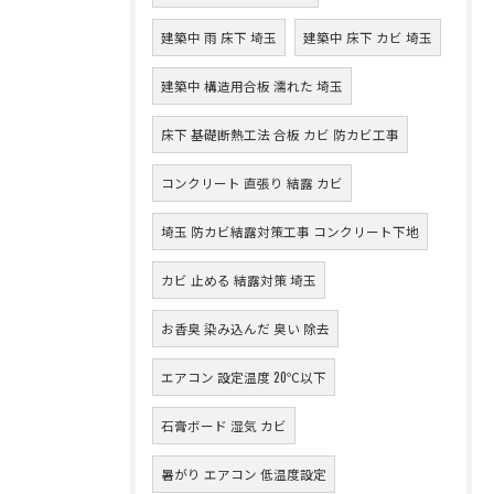
建築中 雨 床下 埼玉
建築中 床下 カビ 埼玉
建築中 構造用合板 濡れた 埼玉
床下 基礎断熱工法 合板 カビ 防カビ工事
コンクリート 直張り 結露 カビ
埼玉 防カビ結露対策工事 コンクリート下地
カビ 止める 結露対策 埼玉
お香臭 染み込んだ 臭い 除去
エアコン 設定温度 20℃以下
石膏ボード 湿気 カビ
暑がり エアコン 低温度設定