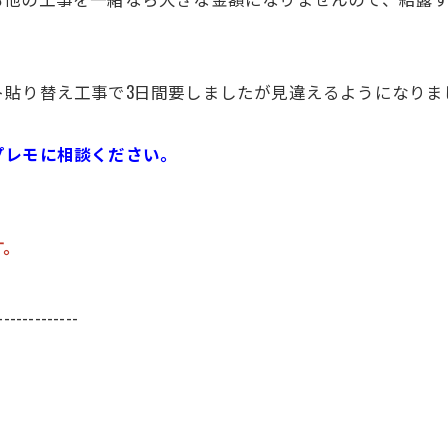
ト貼り替え工事で3日間要しましたが見違えるようになりま
プレモに相談ください。
。
す。
-------------