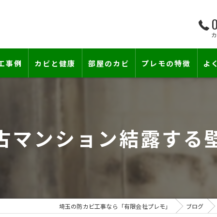
0
工事例
カビと健康
部屋のカビ
プレモの特徴
よ
て―
小さな防カビ工事
床下のカビ
壁紙下地防カビ工事
建築中のカビ
古マンション結露する
壁紙カビ・壁紙下地のカビ
漏水事故のカビ
カビと結露対策
雨漏りによるカビ
賃貸住宅のカビ
コンクリートのカビ
埼玉の防カビ工事なら「有限会社プレモ」
ブログ
カビ臭い部屋
部屋の除菌消臭