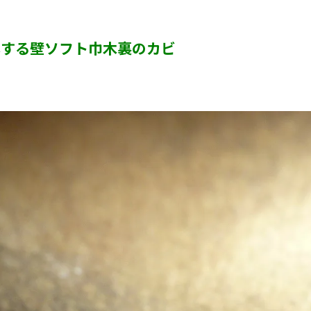
半地下・地下室のカビ
露する壁ソフト巾木裏のカビ
砂壁・珪藻土のカビ
押入れ・収納・クローゼットのカビ