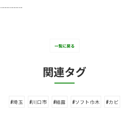
-------------
一覧に戻る
関連タグ
#埼玉
#川口市
#結露
#ソフト巾木
#カビ