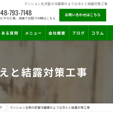
マンション北洋室の冷蔵庫のような冷えと結露対策工事
48-793-7148
お問い合わせはこちら
カビやカビ臭、消臭でお困りの時はこちら
くある質問
メニュー
会社概要
ブログ
コラム
施工対応エリア
えと結露対策工事
止符を。賃貸オーナー様が最後に頼る専門工事
グ
マンション北側の部屋冷蔵庫のような冷えと結露対策工事