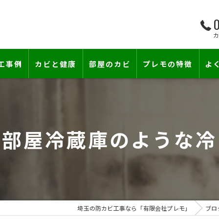
0
工事例
カビと健康
部屋のカビ
プレモの特徴
よ
て―
小さな防カビ工事
床下のカビ
壁紙下地防カビ工事
建築中のカビ
の部屋冷蔵庫のような冷
壁紙カビ・壁紙下地のカビ
コンクリートのカビ
賃貸住宅のカビ
漏水事故のカビ
『またか…』の天井結露クレームに終
雨漏りによるカビ
埼玉の防カビ工事なら「有限会社プレモ」
ブロ
カビと結露対策
部屋の除菌消臭