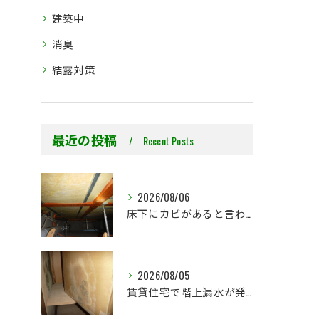
建築中
消臭
結露対策
最近の投稿
Recent Posts
2026/08/06
床下にカビがあると言われた…本当に全部防カビ工事が必要ですか？
2026/08/05
賃貸住宅で階上漏水が発生したら、防カビ工事までが初期対応です