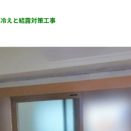
カビ臭い部屋
な冷えと結露対策工事
押入れ・収納・クローゼットのカビ
砂壁・珪藻土のカビ
半地下・地下室のカビ