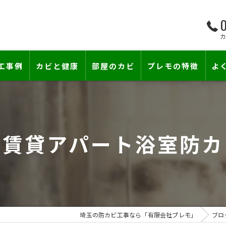
0
工事例
カビと健康
部屋のカビ
プレモの特徴
よ
て―
小さな防カビ工事
床下のカビ
壁紙下地防カビ工事
建築中のカビ
】賃貸アパート浴室防カ
壁紙カビ・壁紙下地のカビ
漏水事故のカビ
カビと結露対策
雨漏りによるカビ
賃貸住宅のカビ
コンクリートのカビ
埼玉の防カビ工事なら「有限会社プレモ」
ブロ
『またか…』の天井結露クレームに終
部屋の除菌消臭