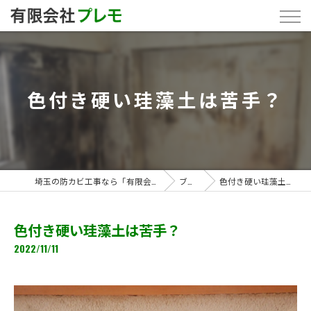
色付き硬い珪藻土は苦手？
埼玉の防カビ工事なら「有限会社プレモ」
ブログ
色付き硬い珪藻土は苦手？
色付き硬い珪藻土は苦手？
2022/11/11