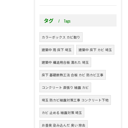
タグ
Tags
カラーボックス カビ取り
建築中 雨 床下 埼玉
建築中 床下 カビ 埼玉
建築中 構造用合板 濡れた 埼玉
床下 基礎断熱工法 合板 カビ 防カビ工事
コンクリート 直張り 結露 カビ
埼玉 防カビ結露対策工事 コンクリート下地
カビ 止める 結露対策 埼玉
お香臭 染み込んだ 臭い 除去