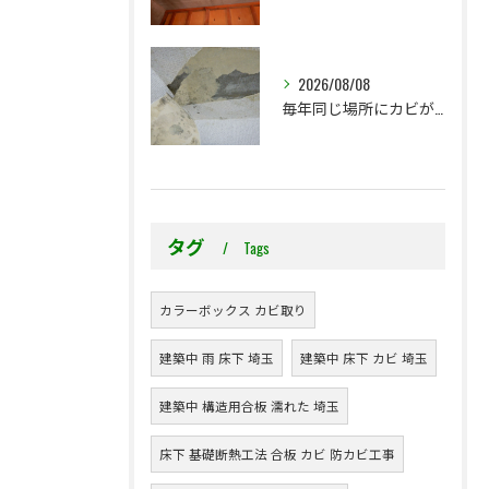
2026/08/08
毎年同じ場所にカビが出る理由をご存じですか？
タグ
Tags
カラーボックス カビ取り
建築中 雨 床下 埼玉
建築中 床下 カビ 埼玉
建築中 構造用合板 濡れた 埼玉
床下 基礎断熱工法 合板 カビ 防カビ工事