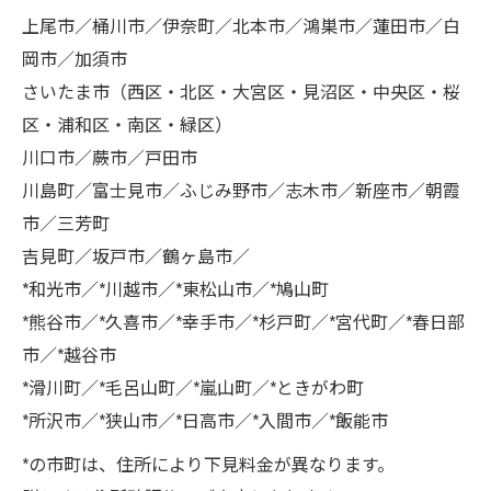
上尾市／桶川市／伊奈町／北本市／鴻巣市／蓮田市／白
岡市／加須市
さいたま市（西区・北区・大宮区・見沼区・中央区・桜
区・浦和区・南区・緑区）
川口市／蕨市／戸田市
川島町／富士見市／ふじみ野市／志木市／新座市／朝霞
市／三芳町
吉見町／坂戸市／鶴ヶ島市／
*和光市／*川越市／*東松山市／*鳩山町
*熊谷市／*久喜市／*幸手市／*杉戸町／*宮代町／*春日部
市／*越谷市
*滑川町／*毛呂山町／*嵐山町／*ときがわ町
*所沢市／*狭山市／*日高市／*入間市／*飯能市
*の市町は、住所により下見料金が異なります。