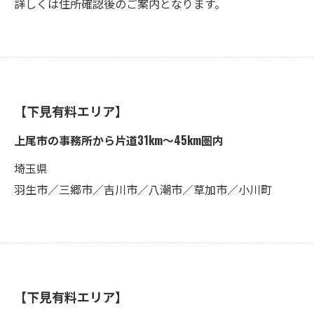
詳しくは住所確認後のご案内となります。
【下見有料エリア】
上尾市の事務所から片道31km〜45km圏内
埼玉県
羽生市／三郷市／吉川市／八潮市／草加市／小川町
【下見有料エリア】