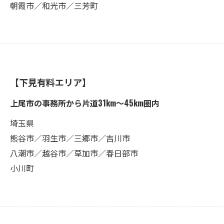
朝霞市／和光市／三芳町
【下見有料エリア】
上尾市の事務所から片道31km〜45km圏内
埼玉県
熊谷市／羽生市／三郷市／吉川市
八潮市／越谷市／草加市／春日部市
小川町