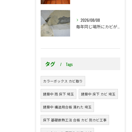
2026/08/08
毎年同じ場所にカビが出る理由をご存じですか？
タグ
Tags
カラーボックス カビ取り
建築中 雨 床下 埼玉
建築中 床下 カビ 埼玉
建築中 構造用合板 濡れた 埼玉
床下 基礎断熱工法 合板 カビ 防カビ工事