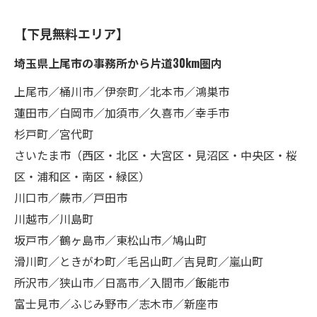
【下見無料エリア】
埼玉県上尾市の事務所から片道30km圏内
上尾市／桶川市／伊奈町／北本市／鴻巣市
蓮田市／白岡市／加須市／久喜市／幸手市
杉戸町／宮代町
さいたま市（西区・北区・大宮区・見沼区・中央区・桜
区・浦和区・南区・緑区）
川口市／蕨市／戸田市
川越市／川島町
坂戸市／鶴ヶ島市／東松山市／鳩山町
滑川町／ときがわ町／毛呂山町／吉見町／嵐山町
所沢市／狭山市／日高市／入間市／飯能市
富士見市／ふじみ野市／志木市／新座市