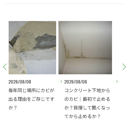
2026/08/08
2026/08/07
ビが
コンクリート下地から
夏なのに、なぜコンク
です
のカビ｜最初で止める
リート直張り壁紙のカ
か？我慢して酷くなっ
ビ相談が増えるのでし
てから止めるか？
ょうか？