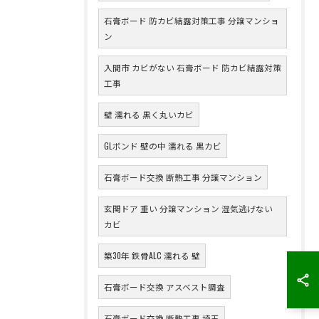
石膏ボード 防カビ結露対策工事 分譲マンショ
ン
入間市 カビがない 石膏ボード 防カビ結露対策
工事
壁 濡れる 黒く丸いカビ
GLボンド 壁の中 濡れる 黒カビ
石膏ボード交換 断熱工事 分譲マンション
玄関ドア 重い 分譲マンション 湿気逃げない
カビ
築30年 鉄骨ALC 濡れる 壁
石膏ボード交換 アスベスト調査
石膏ボード交換 断熱工事 埼玉