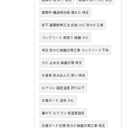
建築中 構造用合板 濡れた 埼玉
床下 基礎断熱工法 合板 カビ 防カビ工事
コンクリート 直張り 結露 カビ
埼玉 防カビ結露対策工事 コンクリート下地
カビ 止める 結露対策 埼玉
お香臭 染み込んだ 臭い 除去
エアコン 設定温度 20℃以下
石膏ボード 湿気 カビ
暑がり エアコン 低温度設定
石膏ボード交換 防カビ結露対策工事 埼玉