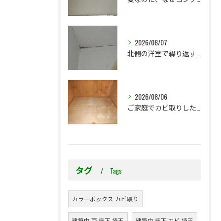
2026/08/07
北側の洋室で繰り返す壁紙カビ｜コンクリート下地なら結露対策も選択肢です
2026/08/06
ご家庭でカビ取りした押入れ、そのままにしていませんか？
タグ
Tags
カラーボックス カビ取り
建築中 雨 床下 埼玉
建築中 床下 カビ 埼玉