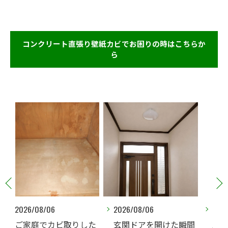
コンクリート直張り壁紙カビでお困りの時はこちらか
ら
2026/08/06
2026/08/06
した
玄関ドアを開けた瞬間
床下にカビがあると言