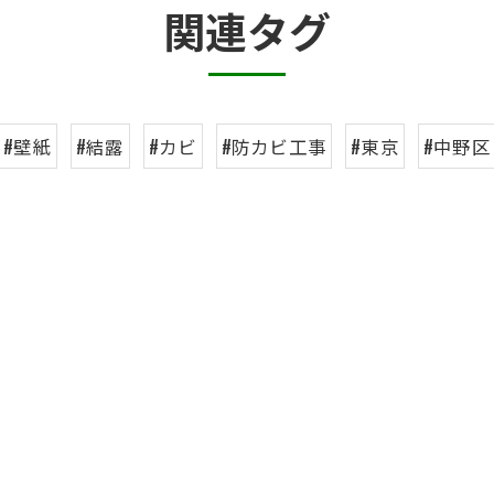
関連タグ
#壁紙
#結露
#カビ
#防カビ工事
#東京
#中野区