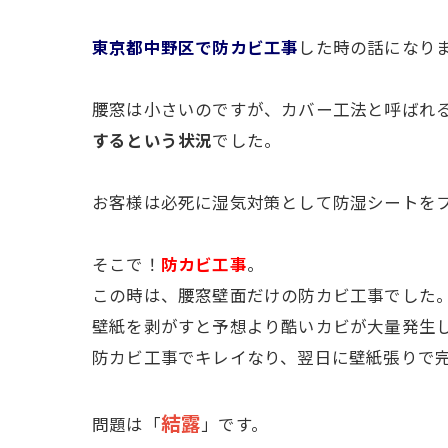
東京都中野区で防カビ工事
した時の話になり
腰窓は小さいのですが、カバー工法と呼ばれ
するという状況
でした。
お客様は必死に湿気対策として防湿シートを
そこで！
防カビ工事
。
この時は、腰窓壁面だけの防カビ工事でした。
壁紙を剥がすと予想より酷いカビが大量発生
防カビ工事でキレイなり、翌日に壁紙張りで
結露
問題は「
」です。