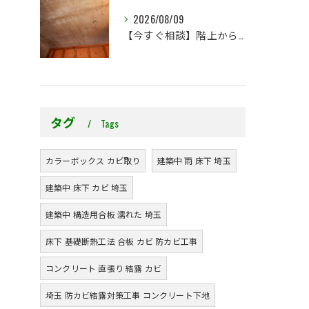
2026/08/09
【今すぐ相談】階上からのちょっとした水漏れ後の小さな防カビ工事
タグ
Tags
カラーボックス カビ取り
建築中 雨 床下 埼玉
建築中 床下 カビ 埼玉
建築中 構造用合板 濡れた 埼玉
床下 基礎断熱工法 合板 カビ 防カビ工事
コンクリート 直張り 結露 カビ
埼玉 防カビ結露対策工事 コンクリート下地