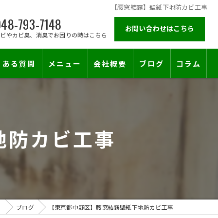
【腰窓結露】壁紙下地防カビ工事
48-793-7148
お問い合わせはこちら
カビやカビ臭、消臭でお困りの時はこちら
くある質問
メニュー
会社概要
ブログ
コラム
施工対応エリア
地防カビ工事
」
ブログ
【東京都中野区】腰窓結露壁紙下地防カビ工事