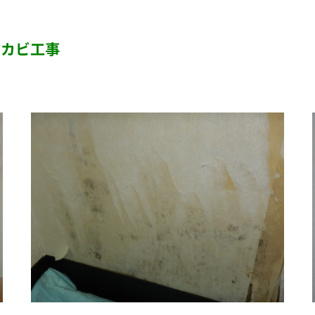
半地下・地下室のカビ
防カビ工事
砂壁・珪藻土のカビ
押入れ・収納・クローゼットのカビ