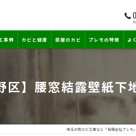
0
工事例
カビと健康
部屋のカビ
プレモの特徴
よ
て―
小さな防カビ工事
床下のカビ
壁紙下地防カビ工事
建築中のカビ
野区】腰窓結露壁紙下
壁紙カビ・壁紙下地のカビ
漏水事故のカビ
カビと結露対策
雨漏りによるカビ
賃貸住宅のカビ
コンクリートのカビ
埼玉の防カビ工事なら「有限会社プレモ
カビ臭い部屋
部屋の除菌消臭