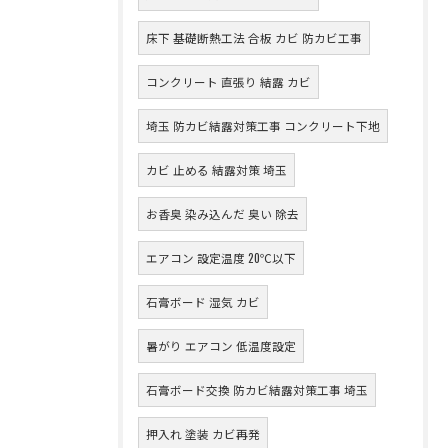
床下 基礎断熱工法 合板 カビ 防カビ工事
コンクリート 直張り 結露 カビ
埼玉 防カビ結露対策工事 コンクリート下地
カビ 止める 結露対策 埼玉
お香臭 染み込んだ 臭い 除去
エアコン 設定温度 20℃以下
石膏ボード 湿気 カビ
暑がり エアコン 低温度設定
石膏ボード交換 防カビ結露対策工事 埼玉
押入れ 塗装 カビ再発