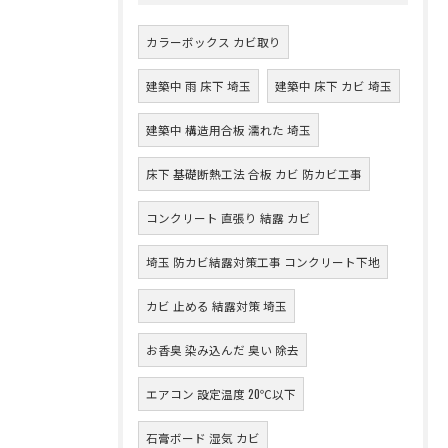
カラーボックス カビ取り
建築中 雨 床下 埼玉
建築中 床下 カビ 埼玉
建築中 構造用合板 濡れた 埼玉
床下 基礎断熱工法 合板 カビ 防カビ工事
コンクリート 直張り 結露 カビ
埼玉 防カビ結露対策工事 コンクリート下地
カビ 止める 結露対策 埼玉
お香臭 染み込んだ 臭い 除去
エアコン 設定温度 20℃以下
石膏ボード 湿気 カビ