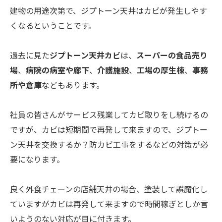
建物の用途次第で、ジプトーン天井はカビが発生しやす
くなるということです。
過去に見た
ジプトーン天井カビ
は、
スーパーの食品売り
場
、
病院の病室や廊下
、
介護施設
、
工場の厚生棟
、
事務
所や倉庫
などもあります。
社員の皆さんがサービス残業してカビ取りをし続けるの
ですが、カビは短期間で再発して来ますので、ジプトー
ン天井を交換するか？防カビ工事をするなどの対策が必
要になります。
良く外食チェーンの店舗天井の場合、塗装して誤魔化し
ていますがカビは再発して来ますので時間稼ぎとしか言
いようのない対応が目に付きます。