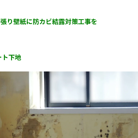
半地下・地下室のカビ
直張り壁紙に防カビ結露対策工事を
砂壁・珪藻土のカビ
押入れ・収納・クローゼットのカビ
ート下地