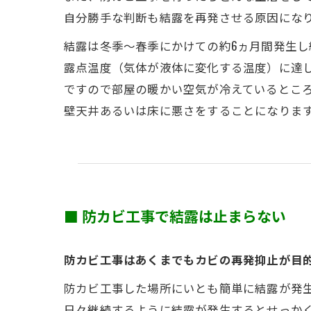
自分勝手な判断も結露を再発させる原因にな
結露は冬季～春季にかけての約6ヵ月間発生し
露点温度（気体が液体に変化する温度）に達
ですので部屋の暖かい空気が冷えているとこ
壁天井あるいは床に悪さをすることになりま
■ 防カビ工事で結露は止まらない
防カビ工事はあくまでもカビの再発抑止が目
防カビ工事した場所にいとも簡単に結露が発
日々継続するように結露が発生するとせっか