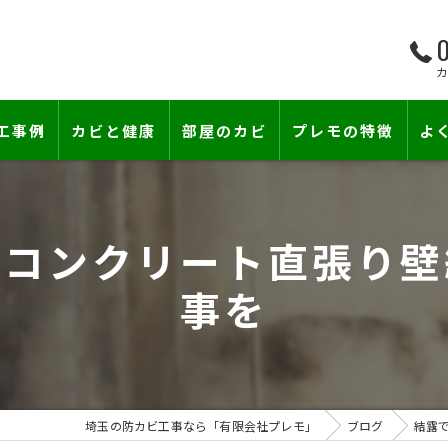
0
工事例
カビと健康
部屋のカビ
プレモの特徴
よ
て―
小さな防カビ工事
床下のカビ
るコンクリート直張り壁
壁紙下地防カビ工事
建築中のカビ
事を
壁紙カビ・壁紙下地のカビ
漏水事故のカビ
カビと結露対策
雨漏りによるカビ
賃貸住宅のカビ
コンクリートのカビ
埼玉の防カビ工事なら「有限会社プレモ」
ブログ
結露
カビ臭い部屋
部屋の除菌消臭