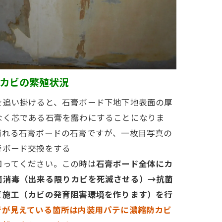
カビの繁殖状況
を追い掛けると、石膏ボード下地下地表面の厚
なく芯である石膏を露わにすることになりま
崩れる石膏ボードの石膏ですが、一枚目写真の
膏ボード交換をする
知ってください。この時は
石膏ボード全体にカ
菌消毒（出来る限りカビを死滅させる）→抗菌
ビ施工（カビの発育阻害環境を作ります）を行
膏が見えている箇所は内装用パテに濃縮防カビ