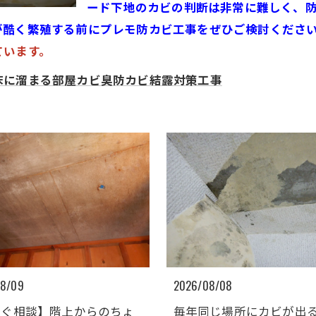
ード下地のカビの判断は非常に難しく、
が酷く繁殖する前にプレモ防カビ工事をぜひご検討くださ
ています。
床に溜まる部屋カビ臭防カビ結露対策工事
08/09
2026/08/08
すぐ相談】階上からのちょ
毎年同じ場所にカビが出