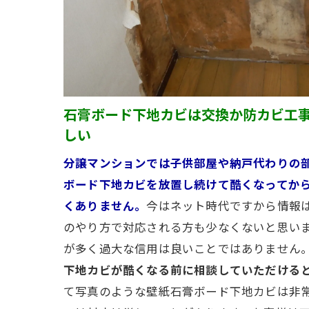
石膏ボード下地カビは交換か防カビ工
しい
分譲マンションでは子供部屋や納戸代わりの
ボード下地カビを放置し続けて酷くなってか
くありません。
今はネット時代ですから情報
のやり方で対応される方も少なくないと思い
が多く過大な信用は良いことではありません
下地カビが酷くなる前に相談していただける
て写真のような壁紙石膏ボード下地カビは非