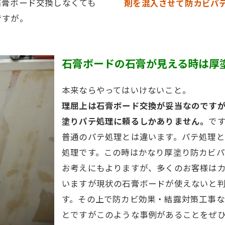
石膏ボード交換しなくても
剤を混入させて防カビパ
ですが。
石膏ボードの石膏が見える時は厚
本来ならやってはいけないこと。
理屈上は石膏ボード交換が妥当なのです
塗りパテ処理に頼るしかありません。
で
普通のパテ処理とは違います。パテ処理
処理です。この時はかなり厚塗り防カビ
お考えにもよりますが、多くのお客様は
いますが現状の石膏ボードが使えないと
す。その上で防カビ効果・結露対策工事な
とですがこのような事例があることをぜ