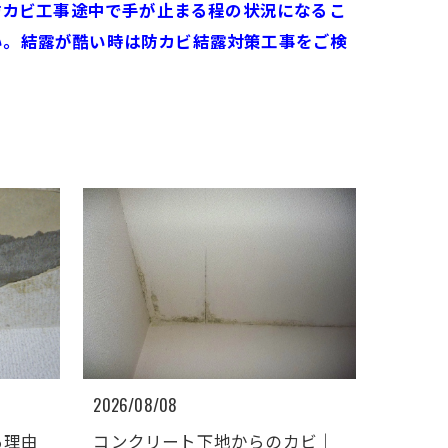
防カビ工事途中で手が止まる程の状況になるこ
い。結露が酷い時は防カビ結露対策工事をご検
2026/08/08
る理由
コンクリート下地からのカビ｜