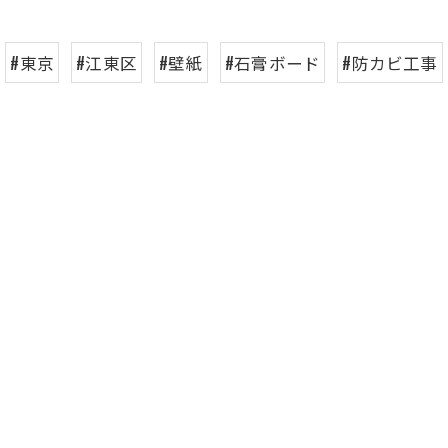
#東京
#江東区
#壁紙
#石膏ボード
#防カビ工事