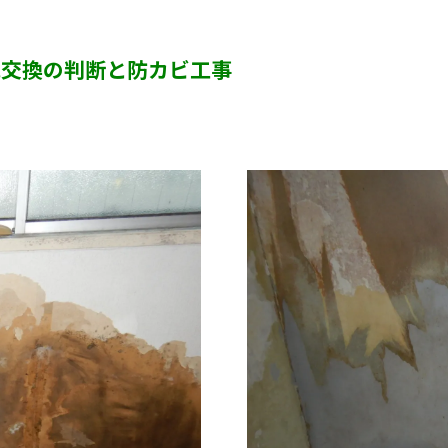
半地下・地下室のカビ
地交換の判断と防カビ工事
砂壁・珪藻土のカビ
押入れ・収納・クローゼットのカビ