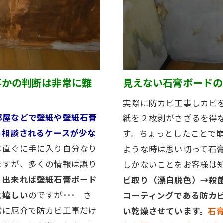
事かの判断は非常に難
見えない石膏ボードの
実際に防カビ工事しカビ
部屋などで壁紙や壁紙石膏
紙を２枚剥がさざるを得
ら相談されるケースが少な
す。ちょっとしたことで
は直ぐに手に入り自分なり
ような時は思い切って石
ますが、多くの情報は誤り
しかないことをお客様は
。
出来れば壁紙石膏ボード
ビ取り（漂白脱色）→殺
と嬉しい
のですが･･･ さ
コーティングである防カ
常に厄介で防カビ工事だけ
い乾燥させています。
石