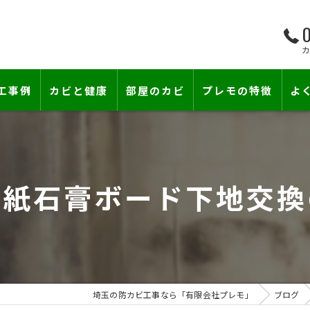
0
工事例
カビと健康
部屋のカビ
プレモの特徴
よ
て―
小さな防カビ工事
床下のカビ
壁紙下地防カビ工事
建築中のカビ
壁紙石膏ボード下地交換
壁紙カビ・壁紙下地のカビ
漏水事故のカビ
カビと結露対策
雨漏りによるカビ
賃貸住宅のカビ
コンクリートのカビ
埼玉の防カビ工事なら「有限会社プレモ」
ブログ
カビ臭い部屋
部屋の除菌消臭