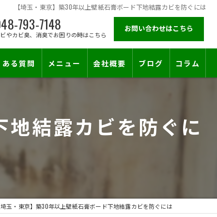
【埼玉・東京】築30年以上壁紙石膏ボード下地結露カビを防ぐには
48-793-7148
お問い合わせはこちら
カビやカビ臭、消臭でお困りの時はこちら
くある質問
メニュー
会社概要
ブログ
コラム
施工対応エリア
下地結露カビを防ぐに
止符を。賃貸オーナー様が最後に頼る専門工事
【埼玉・東京】築30年以上壁紙石膏ボード下地結露カビを防ぐには