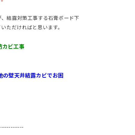
が、結露対策工事する石膏ボード下
ていただければと思います。
防カビ工事
地の壁天井結露カビでお困
-------------