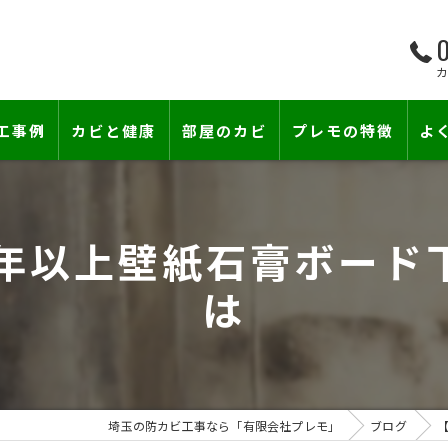
0
工事例
カビと健康
部屋のカビ
プレモの特徴
よ
て―
小さな防カビ工事
床下のカビ
0年以上壁紙石膏ボード
壁紙下地防カビ工事
建築中のカビ
は
壁紙カビ・壁紙下地のカビ
コンクリートのカビ
賃貸住宅のカビ
漏水事故のカビ
『またか…』の天井結露クレームに終
雨漏りによるカビ
埼玉の防カビ工事なら「有限会社プレモ」
ブログ
カビと結露対策
部屋の除菌消臭