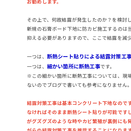
お勧めします。
その上で、何故結露が発生したのか？を検討
新規の石膏ボード下地に防カビ施工するのは
抑える必要がありますので、ここで結露を減
断熱シート貼りによる結露対策工
一つは、
細かい箇所に断熱工事
一つは、
です。
※この細かい箇所に断熱工事については、現
ないのでブログで書いても参考になりません
結露対策工事は基本コンクリート下地なので
なければそのまま断熱シート貼りが可能です
がグズグズのような時やカビ繁殖が裏側にも
がらの結露対策工事を推奨することになりま