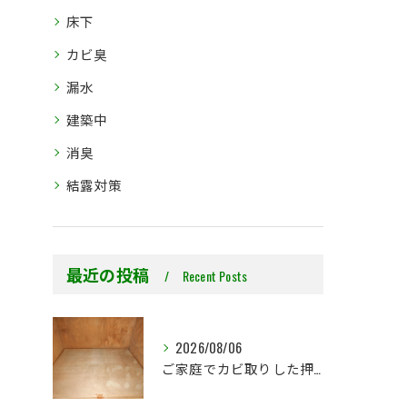
床下
カビ臭
漏水
建築中
消臭
結露対策
最近の投稿
Recent Posts
2026/08/06
ご家庭でカビ取りした押入れ、そのままにしていませんか？