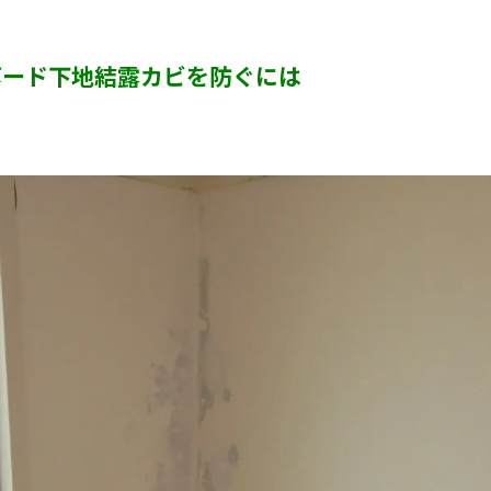
カビ臭い部屋
ボード下地結露カビを防ぐには
押入れ・収納・クローゼットのカビ
砂壁・珪藻土のカビ
半地下・地下室のカビ