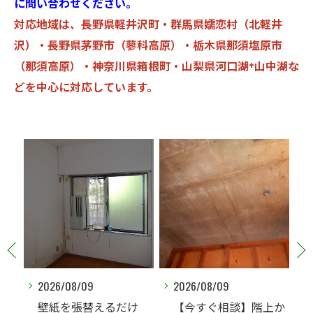
に問い合わせください。
対応地域は、長野県軽井沢町・群馬県嬬恋村（北軽井
沢）・長野県茅野市（蓼科高原）・栃木県那須塩原市
（那須高原）・神奈川県箱根町・山梨県河口湖+山中湖な
どを中心に対応しています。
2026/08/09
2026/08/08
け
【今すぐ相談】階上か
毎年同じ場所にカビが