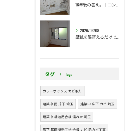
16年後の答え。｜コンクリート直張り壁紙はどうなったのか？
2026/08/09
壁紙を張替えるだけで、本当に大丈夫ですか？
タグ
Tags
カラーボックス カビ取り
建築中 雨 床下 埼玉
建築中 床下 カビ 埼玉
建築中 構造用合板 濡れた 埼玉
床下 基礎断熱工法 合板 カビ 防カビ工事