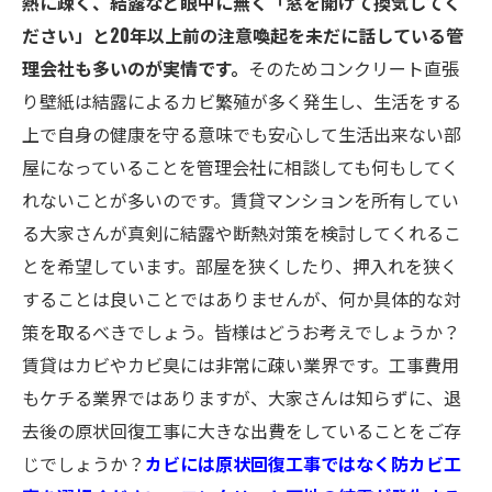
熱に疎く、結露など眼中に無く「窓を開けて換気してく
ださい」と20年以上前の注意喚起を未だに話している管
理会社も多いのが実情です。
そのためコンクリート直張
り壁紙は結露によるカビ繁殖が多く発生し、生活をする
上で自身の健康を守る意味でも安心して生活出来ない部
屋になっていることを管理会社に相談しても何もしてく
れないことが多いのです。賃貸マンションを所有してい
る大家さんが真剣に結露や断熱対策を検討してくれるこ
とを希望しています。部屋を狭くしたり、押入れを狭く
することは良いことではありませんが、何か具体的な対
策を取るべきでしょう。皆様はどうお考えでしょうか？
賃貸はカビやカビ臭には非常に疎い業界です。工事費用
もケチる業界ではありますが、大家さんは知らずに、退
去後の原状回復工事に大きな出費をしていることをご存
じでしょうか？
カビには原状回復工事ではなく防カビ工