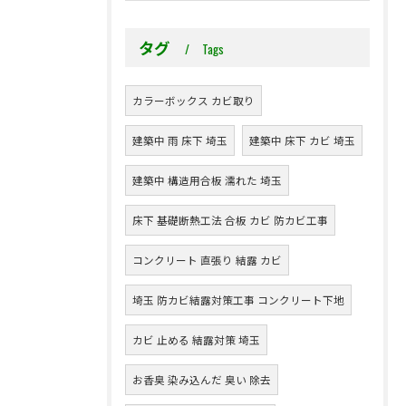
タグ
Tags
カラーボックス カビ取り
建築中 雨 床下 埼玉
建築中 床下 カビ 埼玉
建築中 構造用合板 濡れた 埼玉
床下 基礎断熱工法 合板 カビ 防カビ工事
コンクリート 直張り 結露 カビ
埼玉 防カビ結露対策工事 コンクリート下地
カビ 止める 結露対策 埼玉
お香臭 染み込んだ 臭い 除去