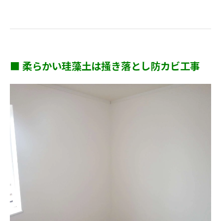
■ 柔らかい珪藻土は掻き落とし防カビ工事