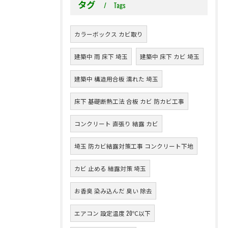
タグ
Tags
カラーボックス カビ取り
建築中 雨 床下 埼玉
建築中 床下 カビ 埼玉
建築中 構造用合板 濡れた 埼玉
床下 基礎断熱工法 合板 カビ 防カビ工事
コンクリート 直張り 結露 カビ
埼玉 防カビ結露対策工事 コンクリート下地
カビ 止める 結露対策 埼玉
お香臭 染み込んだ 臭い 除去
エアコン 設定温度 20℃以下