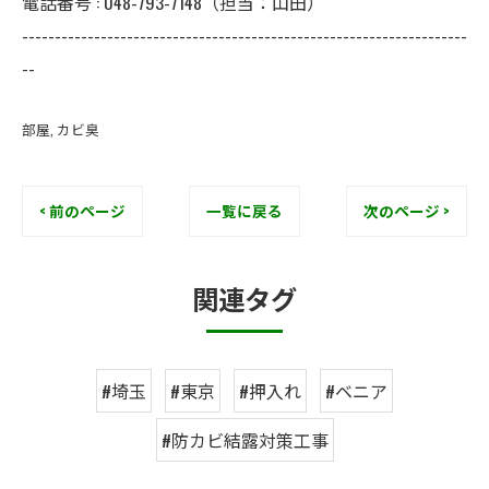
電話番号 : 048-793-7148（担当：山田）
--------------------------------------------------------------------
--
部屋
カビ臭
< 前のページ
一覧に戻る
次のページ >
関連タグ
#埼玉
#東京
#押入れ
#ベニア
#防カビ結露対策工事