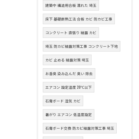
建築中 構造用合板 濡れた 埼玉
床下 基礎断熱工法 合板 カビ 防カビ工事
コンクリート 直張り 結露 カビ
埼玉 防カビ結露対策工事 コンクリート下地
カビ 止める 結露対策 埼玉
お香臭 染み込んだ 臭い 除去
エアコン 設定温度 20℃以下
石膏ボード 湿気 カビ
暑がり エアコン 低温度設定
石膏ボード交換 防カビ結露対策工事 埼玉