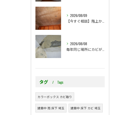
2026/08/09
【今すぐ相談】階上からのちょっとした水漏れ後の小さな防カビ工事
2026/08/08
毎年同じ場所にカビが出る理由をご存じですか？
タグ
Tags
カラーボックス カビ取り
建築中 雨 床下 埼玉
建築中 床下 カビ 埼玉