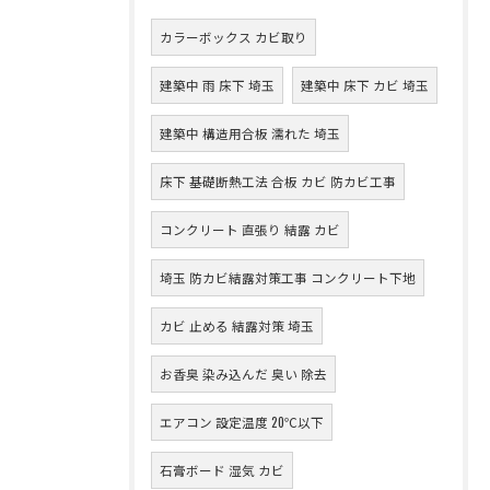
カラーボックス カビ取り
建築中 雨 床下 埼玉
建築中 床下 カビ 埼玉
建築中 構造用合板 濡れた 埼玉
床下 基礎断熱工法 合板 カビ 防カビ工事
コンクリート 直張り 結露 カビ
埼玉 防カビ結露対策工事 コンクリート下地
カビ 止める 結露対策 埼玉
お香臭 染み込んだ 臭い 除去
エアコン 設定温度 20℃以下
石膏ボード 湿気 カビ