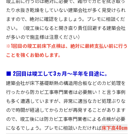
竣工前に行うのは絶対に必要で、雑巾でカビを拭き取っ
たり水抜き乾燥をしていない建築会社が多く見受けられ
ますので、絶対に確認をしましょう。プレモに相談くだ
さい。（竣工後になると開き直り責任回避する建築会社
が多いので施主様は注意ください）
※1回目の竣工前床下点検は、絶対に最終支払い前に行う
ことを強くお勧めします。
■ 2回目は竣工して3ヵ月～半年を目途に。
建築会社が床下基礎断熱の構造用合板などのカビ処理を
行ったから防カビ工事専門業者は必要無い！と言う事例
も多く遭遇していますが、非常に適当なカビ処理ぶりな
ので時間が経過してからカビが再発することがあります
ので、竣工後には防カビ工事専門業者による点検が必要
になるでしょう。プレモに相談いただければ
床下高40cm