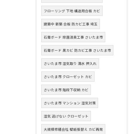
フローリング 下地 構造用合板 カビ
建築中 新築 合板 防カビ工事 埼玉
石膏ボード 除菌消臭工事 さいたま市
石膏ボード 黒カビ 防カビ工事 さいたま市
さいたま市 湿気取り 満水 押入れ
さいたま市 クローゼット カビ
さいたま市 階段下収納 カビ
さいたま市 マンション 湿気対策
湿気 逃げない クローゼット
大規模修繕会社 壁紙張替え カビ再発