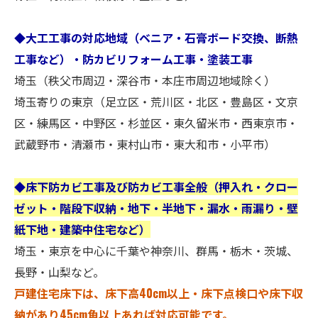
◆大工工事の対応地域（ベニア・石膏ボード交換、断熱
工事など）・防カビリフォーム工事・塗装工事
埼玉（秩父市周辺・深谷市・本庄市周辺地域除く）
埼玉寄りの東京（足立区・荒川区・北区・豊島区・文京
区・練馬区・中野区・杉並区・東久留米市・西東京市・
武蔵野市・清瀬市・東村山市・東大和市・小平市）
◆床下防カビ工事及び防カビ工事全般（押入れ・クロー
ゼット・階段下収納・地下・半地下・漏水・雨漏り・壁
紙下地・建築中住宅など）
埼玉・東京を中心に千葉や神奈川、群馬・栃木・茨城、
長野・山梨など。
戸建住宅床下は、床下高40cm以上・床下点検口や床下収
納があり45cm角以上あれば対応可能です。