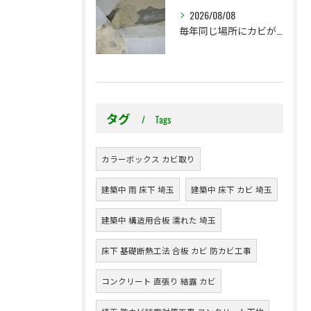
2026/08/08
毎年同じ場所にカビが出る理由をご存じですか？
タグ
Tags
カラーボックス カビ取り
建築中 雨 床下 埼玉
建築中 床下 カビ 埼玉
建築中 構造用合板 濡れた 埼玉
床下 基礎断熱工法 合板 カビ 防カビ工事
コンクリート 直張り 結露 カビ