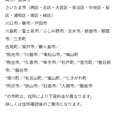
さいたま市（西区・北区・大宮区・見沼区・中央区・桜
区・浦和区・南区・緑区）
川口市／蕨市／戸田市
川島町／富士見市／ふじみ野市／志木市／新座市／朝霞
市／三芳町
吉見町／坂戸市／鶴ヶ島市／
*和光市／*川越市／*東松山市／*鳩山町
*熊谷市／*久喜市／*幸手市／*杉戸町／*宮代町／*春日部
市／*越谷市
*滑川町／*毛呂山町／*嵐山町／*ときがわ町
*所沢市／*狭山市／*日高市／*入間市／*飯能市
*の市町は、住所により下見料金が異なります。
詳しくは住所確認後のご案内となります。