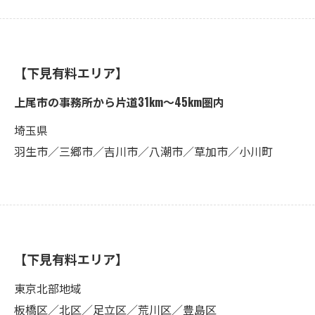
【下見有料エリア】
上尾市の事務所から片道31km〜45km圏内
埼玉県
羽生市／三郷市／吉川市／八潮市／草加市／小川町
【下見有料エリア】
東京北部地域
板橋区／北区／足立区／荒川区／豊島区