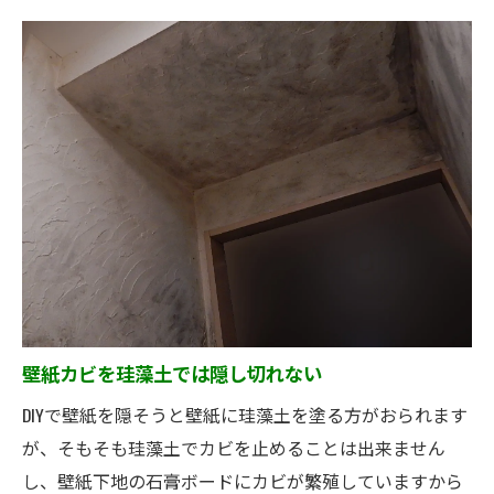
壁紙カビを珪藻土では隠し切れない
DIYで壁紙を隠そうと壁紙に珪藻土を塗る方がおられます
が、そもそも珪藻土でカビを止めることは出来ません
し、壁紙下地の石膏ボードにカビが繁殖していますから