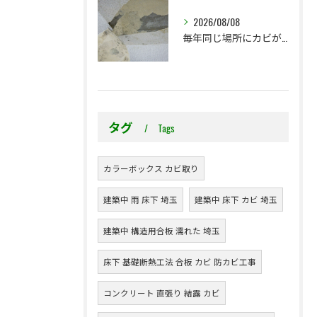
2026/08/08
毎年同じ場所にカビが出る理由をご存じですか？
タグ
Tags
カラーボックス カビ取り
建築中 雨 床下 埼玉
建築中 床下 カビ 埼玉
建築中 構造用合板 濡れた 埼玉
床下 基礎断熱工法 合板 カビ 防カビ工事
コンクリート 直張り 結露 カビ