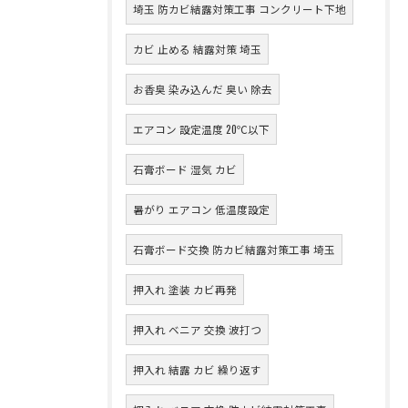
埼玉 防カビ結露対策工事 コンクリート下地
カビ 止める 結露対策 埼玉
お香臭 染み込んだ 臭い 除去
エアコン 設定温度 20℃以下
石膏ボード 湿気 カビ
暑がり エアコン 低温度設定
石膏ボード交換 防カビ結露対策工事 埼玉
押入れ 塗装 カビ再発
押入れ ベニア 交換 波打つ
押入れ 結露 カビ 繰り返す