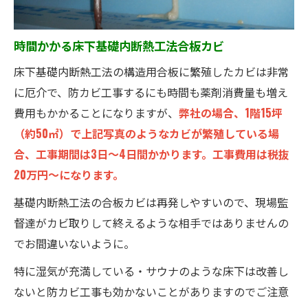
時間かかる床下基礎内断熱工法合板カビ
床下基礎内断熱工法の構造用合板に繁殖したカビは非常
に厄介で、防カビ工事するにも時間も薬剤消費量も増え
費用もかかることになりますが、
弊社の場合、1階15坪
（約50㎡）で上記写真のようなカビが繁殖している場
合、工事期間は3日～4日間かかります。工事費用は税抜
20万円～になります。
基礎内断熱工法の合板カビは再発しやすいので、現場監
督達がカビ取りして終えるような相手ではありませんの
でお間違いないように。
特に湿気が充満している・サウナのような床下は改善し
ないと防カビ工事も効かないことがありますのでご注意