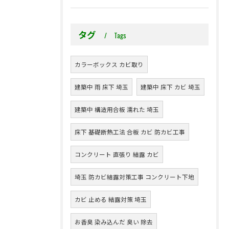
タグ
Tags
カラーボックス カビ取り
建築中 雨 床下 埼玉
建築中 床下 カビ 埼玉
建築中 構造用合板 濡れた 埼玉
床下 基礎断熱工法 合板 カビ 防カビ工事
コンクリート 直張り 結露 カビ
埼玉 防カビ結露対策工事 コンクリート下地
カビ 止める 結露対策 埼玉
お香臭 染み込んだ 臭い 除去