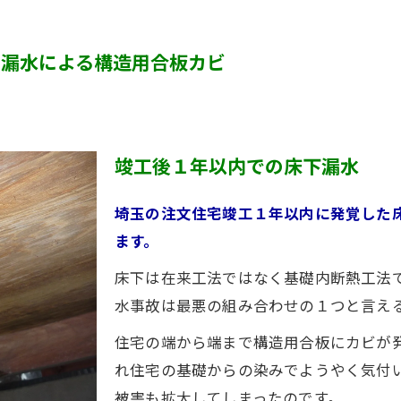
カビ臭い部屋
の漏水による構造用合板カビ
半地下・地下室のカビ
砂壁・珪藻土のカビ
押入れ・収納・クローゼットのカビ
竣工後１年以内での床下漏水
埼玉の注文住宅竣工１年以内に発覚した
ます。
床下は在来工法ではなく基礎内断熱工法
水事故は最悪の組み合わせの１つと言え
住宅の端から端まで構造用合板にカビが
れ住宅の基礎からの染みでようやく気付
被害も拡大してしまったのです。