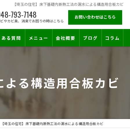
【埼玉の住宅】床下基礎内断熱工法の漏水による構造用合板カビ
48-793-7148
お問い合わせはこちら
カビやカビ臭、消臭でお困りの時はこちら
くある質問
メニュー
会社概要
ブログ
コラム
施工対応エリア
による構造用合板カビ
【埼玉の住宅】床下基礎内断熱工法の漏水による構造用合板カビ
止符を。賃貸オーナー様が最後に頼る専門工事