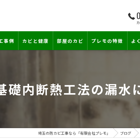
0
工事例
カビと健康
部屋のカビ
プレモの特徴
よ
て―
小さな防カビ工事
床下のカビ
壁紙下地防カビ工事
建築中のカビ
基礎内断熱工法の漏水
壁紙カビ・壁紙下地のカビ
漏水事故のカビ
カビと結露対策
雨漏りによるカビ
賃貸住宅のカビ
コンクリートのカビ
埼玉の防カビ工事なら「有限会社プレモ」
ブログ
『またか…』の天井結露クレームに終
部屋の除菌消臭