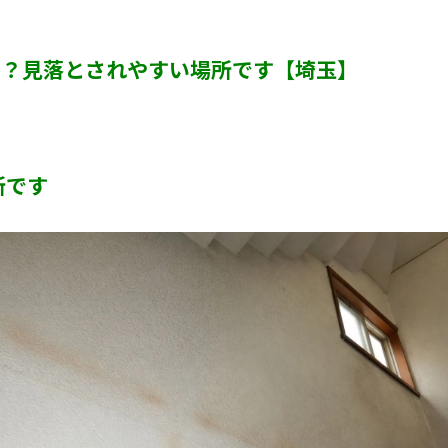
カビ臭い部屋
は？見落とされやすい場所です【埼玉】
半地下・地下室のカビ
砂壁・珪藻土のカビ
押入れ・収納・クローゼットのカビ
所です