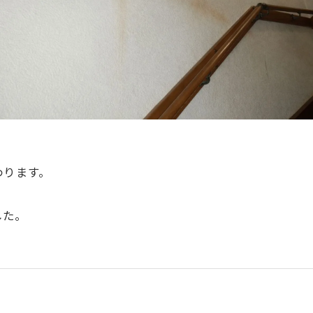
わります。
。
した。