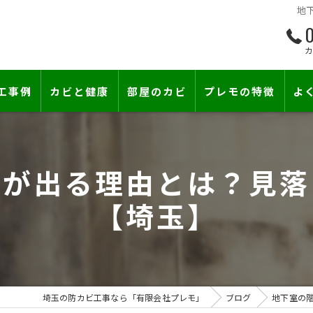
地
0
工事例
カビと健康
部屋のカビ
プレモの特徴
よ
て―
小さな防カビ工事
床下のカビ
ビが出る理由とは？見落
壁紙下地防カビ工事
建築中のカビ
【埼玉】
壁紙カビ・壁紙下地のカビ
漏水事故のカビ
カビと結露対策
雨漏りによるカビ
賃貸住宅のカビ
コンクリートのカビ
埼玉の防カビ工事なら「有限会社プレモ」
ブログ
地下室の
『またか…』の天井結露クレームに終
部屋の除菌消臭