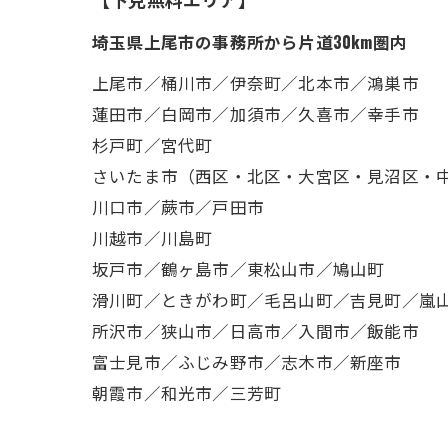
埼玉県上尾市の事務所から片道30km圏内
上尾市／桶川市／伊奈町／北本市／鴻巣市
蓮田市／白岡市／加須市／久喜市／幸手市
杉戸町／宮代町
さいたま市（西区・北区・大宮区・見沼区・
川口市／蕨市／戸田市
川越市／川島町
坂戸市／鶴ヶ島市／東松山市／鳩山町
滑川町／ときがわ町／毛呂山町／吉見町／嵐
所沢市／狭山市／日高市／入間市／飯能市
富士見市／ふじみ野市／志木市／新座市
朝霞市／和光市／三芳町