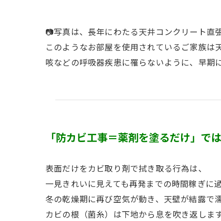
📷写真は、長年にわたる天井コンクリート直
このようなお部屋を使用されているご家族は
咳などの呼吸器疾患に罹らないように、早期
「防カビ工事＝薬剤を塗るだけ」で
表面だけをカビ取り剤で拭き取る行為は、
一見きれいに見えても再発までの時間稼ぎに
冬の乾燥期に再び空気が動き、天壁が結露で
カビの根（菌糸）は下地から息を吹き返しま