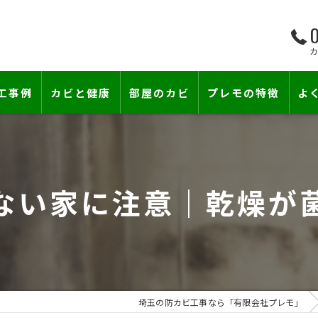
0
工事例
カビと健康
部屋のカビ
プレモの特徴
よ
て―
小さな防カビ工事
床下のカビ
壁紙下地防カビ工事
建築中のカビ
ない家に注意｜乾燥が
壁紙カビ・壁紙下地のカビ
漏水事故のカビ
カビと結露対策
雨漏りによるカビ
賃貸住宅のカビ
コンクリートのカビ
埼玉の防カビ工事なら「有限会社プレモ」
『またか…』の天井結露クレームに終
部屋の除菌消臭