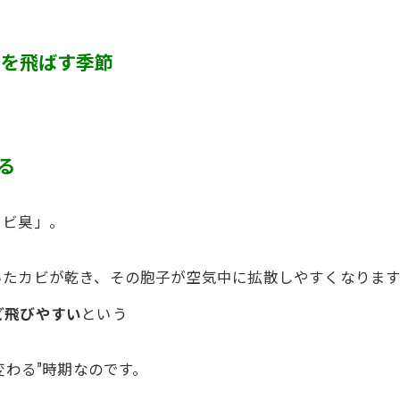
カビ臭い部屋
菌を飛ばす季節
半地下・地下室のカビ
砂壁・珪藻土のカビ
押入れ・収納・クローゼットのカビ
る
カビ臭」。
。
いたカビが乾き、その胞子が空気中に拡散しやすくなります
ど飛びやすい
という
変わる”時期なのです。