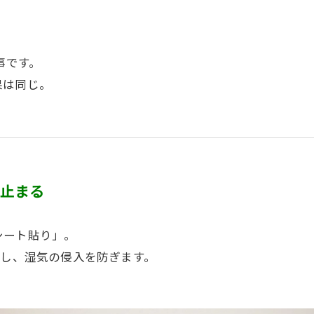
事です。
果は同じ。
が止まる
シート貼り」。
成し、湿気の侵入を防ぎます。