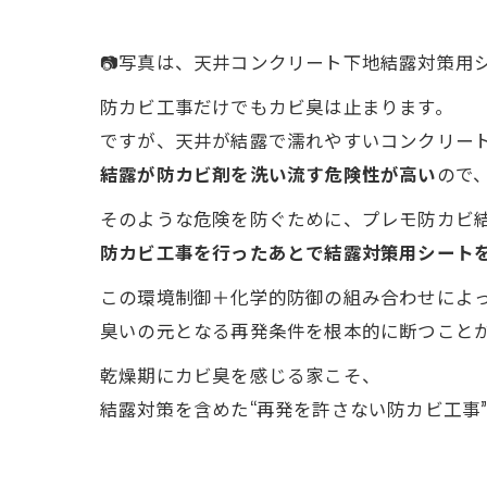
📷写真は、天井コンクリート下地結露対策用
防カビ工事だけでもカビ臭は止まります。
ですが、天井が結露で濡れやすいコンクリー
結露が防カビ剤を洗い流す危険性が高い
ので
そのような危険を防ぐために、プレモ防カビ
防カビ工事を行ったあとで結露対策用シート
この環境制御＋化学的防御の組み合わせによ
臭いの元となる再発条件を根本的に断つこと
乾燥期にカビ臭を感じる家こそ、
結露対策を含めた“再発を許さない防カビ工事