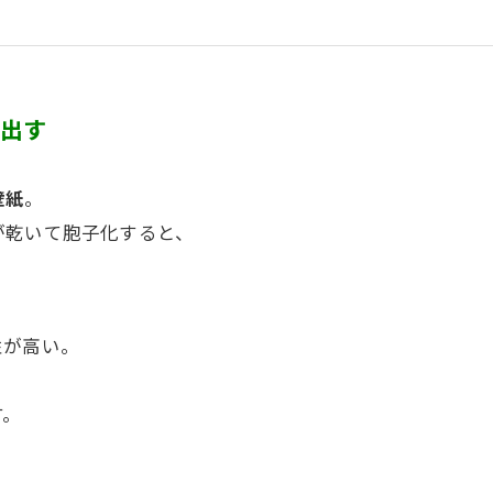
き出す
壁紙
。
が乾いて胞子化すると、
性が高い。
す。