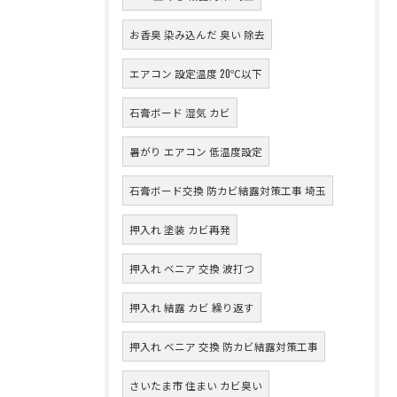
お香臭 染み込んだ 臭い 除去
エアコン 設定温度 20℃以下
石膏ボード 湿気 カビ
暑がり エアコン 低温度設定
石膏ボード交換 防カビ結露対策工事 埼玉
押入れ 塗装 カビ再発
押入れ ベニア 交換 波打つ
押入れ 結露 カビ 繰り返す
押入れ ベニア 交換 防カビ結露対策工事
さいたま市 住まい カビ臭い