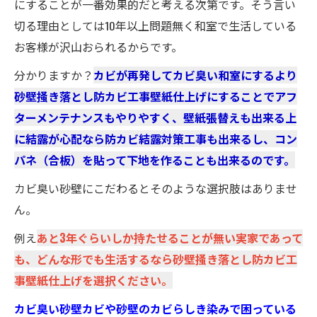
にすることが一番効果的だと考える次第です。そう言い
切る理由としては10年以上問題無く和室で生活している
お客様が沢山おられるからです。
分かりますか？
カビが再発してカビ臭い和室にするより
砂壁掻き落とし防カビ工事壁紙仕上げにすることでアフ
ターメンテナンスもやりやすく、壁紙張替えも出来る上
に結露が心配なら防カビ結露対策工事も出来るし、コン
パネ（合板）を貼って下地を作ることも出来るのです。
カビ臭い砂壁にこだわるとそのような選択肢はありませ
ん。
例え
あと3年ぐらいしか持たせることが無い実家であって
も、どんな形でも生活するなら砂壁掻き落とし防カビ工
事壁紙仕上げを選択ください。
カビ臭い砂壁カビや砂壁のカビらしき染みで困っている