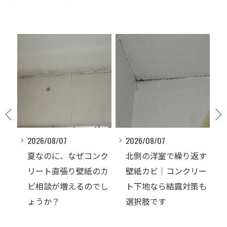
2026/08/07
2026/08/06
ンク
北側の洋室で繰り返す
ご家庭でカビ取りした
のカ
壁紙カビ｜コンクリー
押入れ、そのままにし
でし
ト下地なら結露対策も
ていませんか？
選択肢です