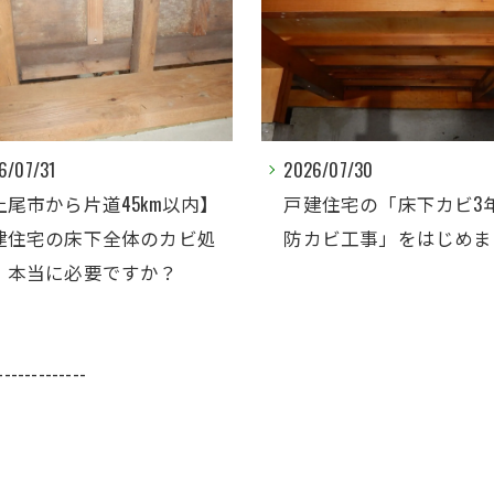
6/07/30
2026/08/06
建住宅の「床下カビ3年保証
床下にカビがあると言わ
カビ工事」をはじめました
本当に全部防カビ工事が
ですか？
-------------