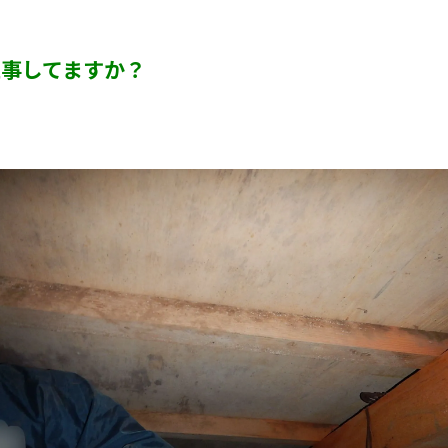
カビ臭い部屋
事してますか？
押入れ・収納・クローゼットのカビ
砂壁・珪藻土のカビ
半地下・地下室のカビ