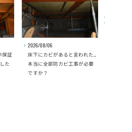
2026/08/01
2026/08/
れた…
床下の小さな防カビ工事の施
【上尾市
必要
工対応エリアを拡大しました
床下のカ
時は「
ご検討