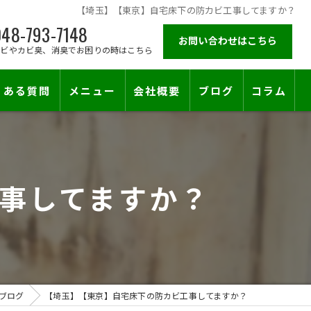
【埼玉】【東京】自宅床下の防カビ工事してますか？
48-793-7148
お問い合わせはこちら
カビやカビ臭、消臭でお困りの時はこちら
くある質問
メニュー
会社概要
ブログ
コラム
施工対応エリア
事してますか？
止符を。賃貸オーナー様が最後に頼る専門工事
ブログ
【埼玉】【東京】自宅床下の防カビ工事してますか？