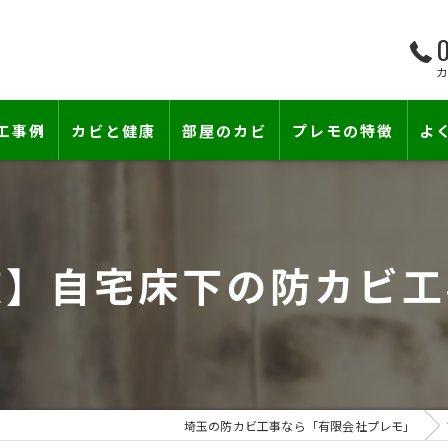
0
工事例
カビと健康
部屋のカビ
プレモの特徴
よ
て―
小さな防カビ工事
床下のカビ
壁紙下地防カビ工事
建築中のカビ
京】自宅床下の防カビ工
壁紙カビ・壁紙下地のカビ
コンクリートのカビ
賃貸住宅のカビ
漏水事故のカビ
『またか…』の天井結露クレームに終
雨漏りによるカビ
埼玉の防カビ工事なら「有限会社プレモ」
カビと結露対策
部屋の除菌消臭