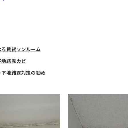
なる賃貸ワンルーム
下地結露カビ
ト下地結露対策の勧め