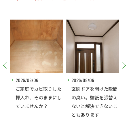
2026/08/06
2026/08/06
202
ご家庭でカビ取りした
玄関ドアを開けた瞬間
床
押入れ、そのままにし
の臭い。壁紙を張替え
われ
ていませんか？
ないと解決できないこ
カ
ともあります
か