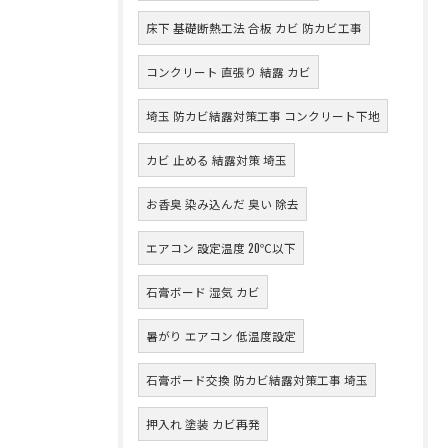
床下 基礎断熱工法 合板 カビ 防カビ工事
コンクリート 直張り 結露 カビ
埼玉 防カビ結露対策工事 コンクリート下地
カビ 止める 結露対策 埼玉
お香臭 染み込んだ 臭い 除去
エアコン 設定温度 20℃以下
石膏ボード 湿気 カビ
暑がり エアコン 低温度設定
石膏ボード交換 防カビ結露対策工事 埼玉
押入れ 塗装 カビ再発