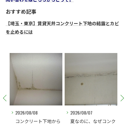
おすすめ記事
【埼玉・東京】賃貸天井コンクリート下地の結露とカビ
を止めるには
2026/08/07
2026/08/07
ト下地から
夏なのに、なぜコンク
北側の洋室で繰り