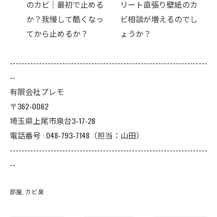
初で止める
リート直張り壁紙のカ
壁紙カビ｜コンク
て酷くなっ
ビ相談が増えるのでし
ト下地なら結露対
るか？
ょうか？
選択肢です
--------------------------------------------------------------------
--
有限会社プレモ
〒362-0062
埼玉県上尾市泉台3-17-28
電話番号 : 048-793-7148（担当：山田）
--------------------------------------------------------------------
--
部屋
カビ臭