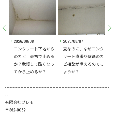
2026/08/07
2026/08/07
から
夏なのに、なぜコンク
北側の洋室で繰り返す
める
リート直張り壁紙のカ
壁紙カビ｜コンクリー
なっ
ビ相談が増えるのでし
ト下地なら結露対策も
ょうか？
選択肢です
--------------------------------------------------------------------
--
有限会社プレモ
〒362-0062