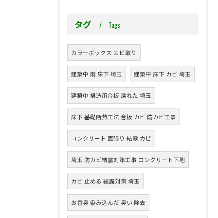
タグ
Tags
カラーボックス カビ取り
建築中 雨 床下 埼玉
建築中 床下 カビ 埼玉
建築中 構造用合板 濡れた 埼玉
床下 基礎断熱工法 合板 カビ 防カビ工事
コンクリート 直張り 結露 カビ
埼玉 防カビ結露対策工事 コンクリート下地
カビ 止める 結露対策 埼玉
お香臭 染み込んだ 臭い 除去